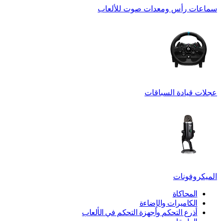
سماعات رأس ومعدات صوت للألعاب
عجلات قيادة السباقات
الميكروفونات
المحاكاة
الكاميرات والإضاءة
أذرع التحكم وأجهزة التحكم في الألعاب