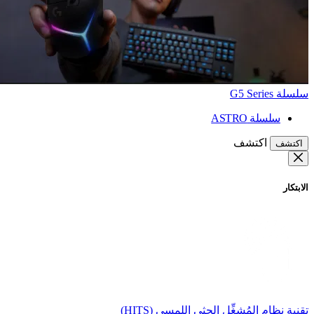
سلسلة G5 Series
سلسلة ASTRO
اكتشف
اكتشف
الابتكار
تقنية نظام المُشغِّل الحثي اللمسي (HITS)