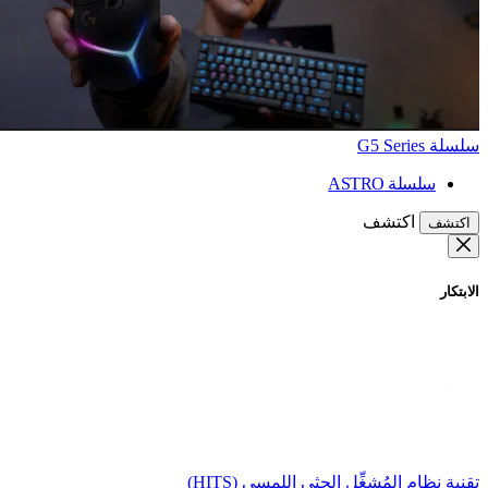
سلسلة G5 Series
سلسلة ASTRO
اكتشف
اكتشف
الابتكار
تقنية نظام المُشغِّل الحثي اللمسي (HITS)