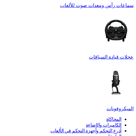
سماعات رأس ومعدات صوت للألعاب
عجلات قيادة السباقات
الميكروفونات
المحاكاة
الكاميرات والإضاءة
أذرع التحكم وأجهزة التحكم في الألعاب