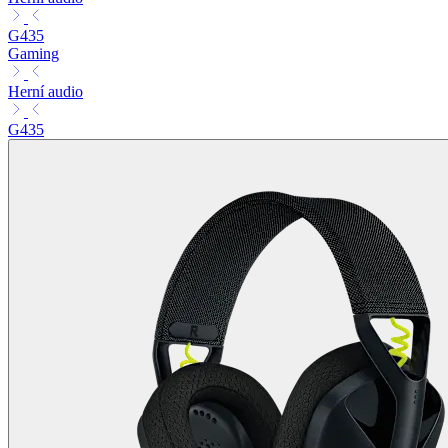
G435
Gaming
Herní audio
G435