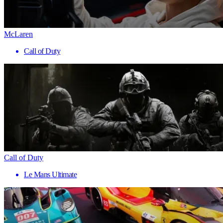
McLaren
Call of Duty
Call of Duty
Le Mans Ultimate