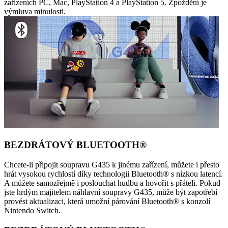
zařízeních PC, Mac, PlayStation 4 a PlayStation 5. Zpoždění je
výmluva minulosti.
BEZDRÁTOVÝ BLUETOOTH®
Chcete-li připojit soupravu G435 k jinému zařízení, můžete i přesto
hrát vysokou rychlostí díky technologii Bluetooth® s nízkou latencí.
A můžete samozřejmě i poslouchat hudbu a hovořit s přáteli. Pokud
jste hrdým majitelem náhlavní soupravy G435, může být zapotřebí
provést aktualizaci, která umožní párování Bluetooth® s konzolí
Nintendo Switch.