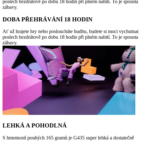
poslech bezdrátově po dobu 18 hodin při plném nabití. To je spousta
zábavy.
DOBA PŘEHRÁVÁNÍ 18 HODIN
Ať už hrajete hry nebo posloucháte hudbu, budete si moci vychutnat
poslech bezdrátově po dobu 18 hodin při plném nabití. To je spousta
zábavy.
LEHKÁ A POHODLNÁ
S hmotností pouhých 165 gramů je G435 super lehká a dostatečně