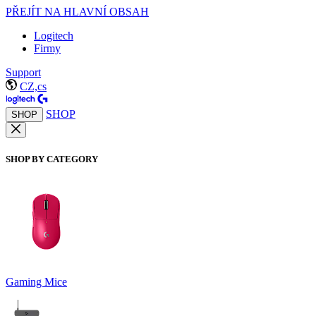
PŘEJÍT NA HLAVNÍ OBSAH
Logitech
Firmy
Support
CZ,cs
SHOP
SHOP
SHOP BY CATEGORY
Gaming Mice