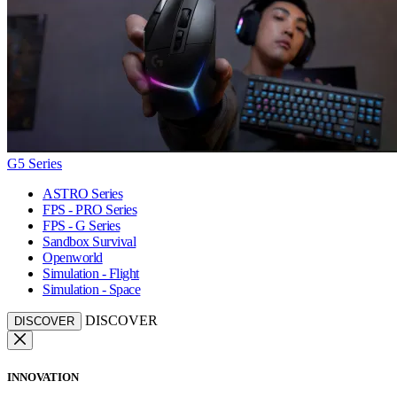
G5 Series
ASTRO Series
FPS - PRO Series
FPS - G Series
Sandbox Survival
Openworld
Simulation - Flight
Simulation - Space
DISCOVER
DISCOVER
INNOVATION