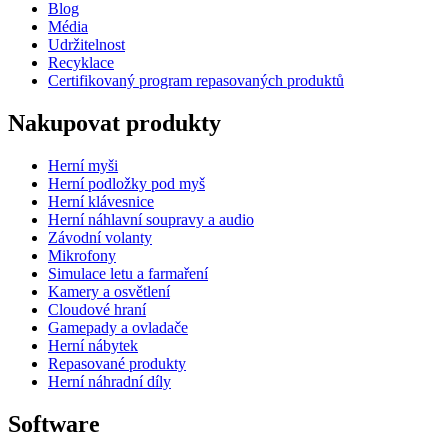
Blog
Média
Udržitelnost
Recyklace
Certifikovaný program repasovaných produktů
Nakupovat produkty
Herní myši
Herní podložky pod myš
Herní klávesnice
Herní náhlavní soupravy a audio
Závodní volanty
Mikrofony
Simulace letu a farmaření
Kamery a osvětlení
Cloudové hraní
Gamepady a ovladače
Herní nábytek
Repasované produkty
Herní náhradní díly
Software