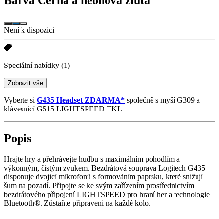
Barva
Černá a neonová žlutá
Není k dispozici
Speciální nabídky
(1)
Zobrazit vše
Vyberte si
G435 Headset ZDARMA*
společně s myší G309 a
klávesnicí G515 LIGHTSPEED TKL
Popis
Hrajte hry a přehrávejte hudbu s maximálním pohodlím a
výkonným, čistým zvukem. Bezdrátová souprava Logitech G435
disponuje dvojicí mikrofonů s formováním paprsku, které snižují
šum na pozadí. Připojte se ke svým zařízením prostřednictvím
bezdrátového připojení LIGHTSPEED pro hraní her a technologie
Bluetooth®. Zůstaňte připraveni na každé kolo.