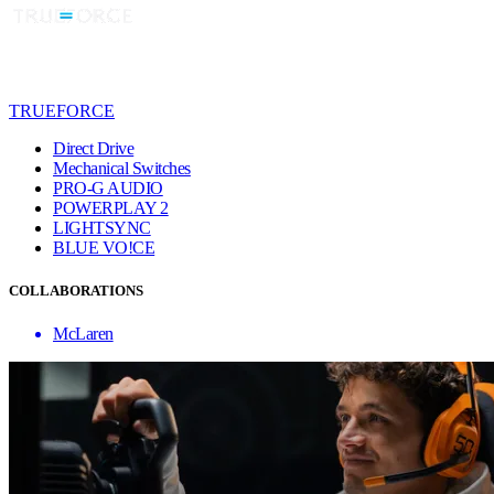
TRUEFORCE
Direct Drive
Mechanical Switches
PRO-G AUDIO
POWERPLAY 2
LIGHTSYNC
BLUE VO!CE
COLLABORATIONS
McLaren