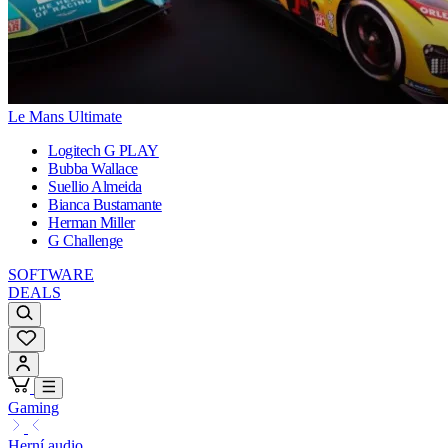
Le Mans Ultimate
Logitech G PLAY
Bubba Wallace
Suellio Almeida
Bianca Bustamante
Herman Miller
G Challenge
SOFTWARE
DEALS
Gaming
Herní audio