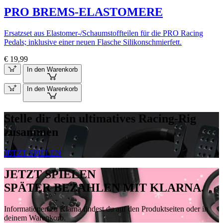
PRO BREMS-ELASTOMERE
Ersatzset aus Elastomer-/Schaumstoffteilen für die PRO Racing
Pedals; inklusive einer neuen Flasche Silikonschmierfett.
€ 19,99
In den Warenkorb
In den Warenkorb
Stelle dir dein ultimatives Racing-Rig
zusammen
JETZT SPIELEN
JETZT SPIELEN
SPÄTER BEZAHLEN MIT KLARNA.
Informationen zu Klarna findest du auf den Produktseiten oder in
deinem Warenkorb.