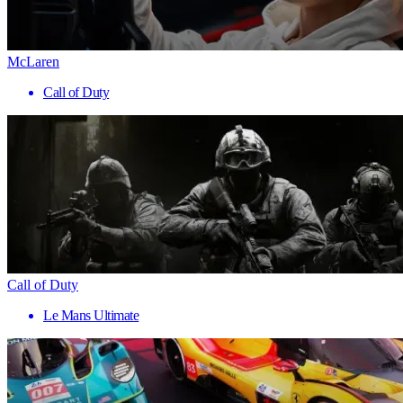
McLaren
Call of Duty
Call of Duty
Le Mans Ultimate