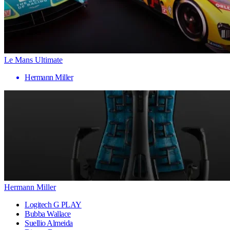
Le Mans Ultimate
Hermann Miller
Hermann Miller
Logitech G PLAY
Bubba Wallace
Suellio Almeida