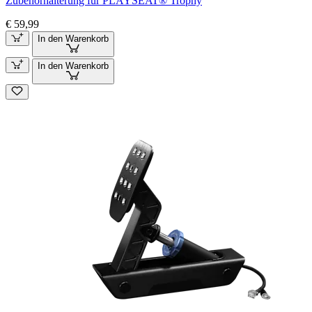
Zubehörhalterung für PLAYSEAT® Trophy
€ 59,99
In den Warenkorb
In den Warenkorb