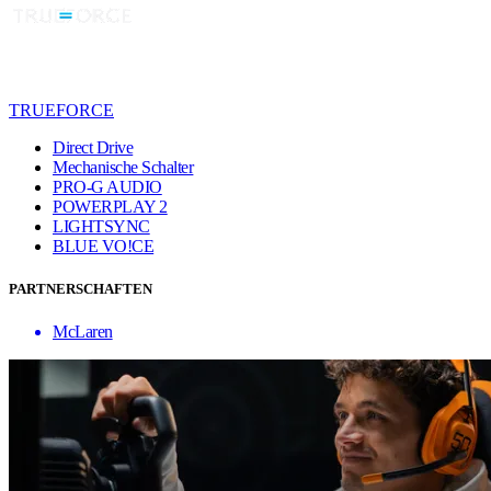
TRUEFORCE
Direct Drive
Mechanische Schalter
PRO-G AUDIO
POWERPLAY 2
LIGHTSYNC
BLUE VO!CE
PARTNERSCHAFTEN
McLaren