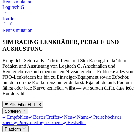
Rennsimulation
Logitech G
Kaufen
Rennsimulation
SIM RACING LENKRÄDER, PEDALE UND
AUSRÜSTUNG
Bring dein Setup aufs nächste Level mit Sim Racing-Lenkrädern,
Pedalen und Ausrüstung von Logitech G. Anschnallen und
Rennerlebnisse auf einem neuen Niveau erleben. Entdecke alles von
PRO-Lenkrädern bis hin zu Einsteiger-Equipment sowie Zubehör,
mit dem du die Konkurrenz hinter dir lässt. Egal ob du aufs Podium
fährst oder jede Kurve genießen willst — wir sorgen dafür, dass jede
Runde zählt.
Alle Filter
FILTER
Sortieren
Empfohlen
Bester Treffer
Neu
Name
Preis: höchster
zuerst
Preis: niedrigster zuerst
Bestseller
Plattform