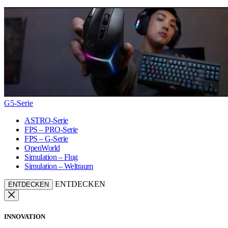
G5-Serie
ASTRO-Serie
FPS – PRO-Serie
FPS – G-Serie
OpenWorld
Simulation – Flug
Simulation – Weltraum
ENTDECKEN
ENTDECKEN
INNOVATION