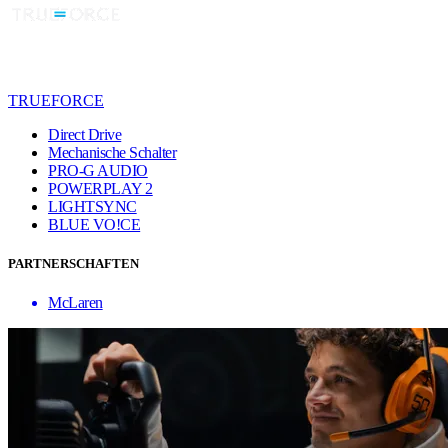
TRUEFORCE
Direct Drive
Mechanische Schalter
PRO-G AUDIO
POWERPLAY 2
LIGHTSYNC
BLUE VO!CE
PARTNERSCHAFTEN
McLaren