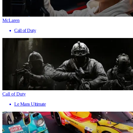
McLaren
Call of Duty
Call of Duty
Le Mans Ultimate