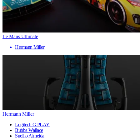
Le Mans Ultimate
Hermann Miller
Hermann Miller
Logitech G PLAY
Bubba Wallace
Suellio Almeida