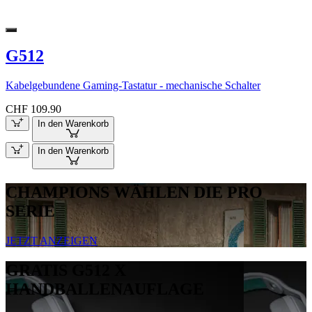
G512
Kabelgebundene Gaming-Tastatur - mechanische Schalter
CHF 109.90
In den Warenkorb
In den Warenkorb
CHAMPIONS WÄHLEN DIE PRO
SERIE
JETZT ANZEIGEN
GRATIS G512 X
HANDBALLENAUFLAGE