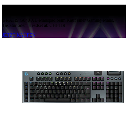
GRATIS G840
GRATIS G840 XL-Mauspad beim Kauf einer Gaming-Maus, -
Tastatur oder -Headset ab CHF119
JETZT KAUFEN