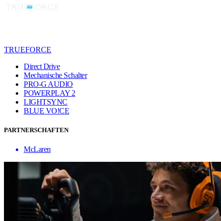
TRUEFORCE
Direct Drive
Mechanische Schalter
PRO-G AUDIO
POWERPLAY 2
LIGHTSYNC
BLUE VO!CE
PARTNERSCHAFTEN
McLaren