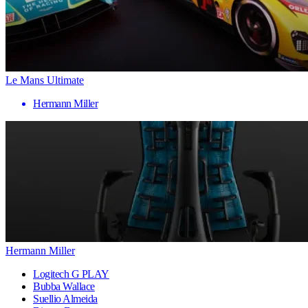
Le Mans Ultimate
Hermann Miller
Hermann Miller
Logitech G PLAY
Bubba Wallace
Suellio Almeida