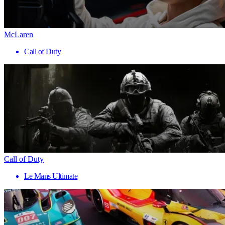
McLaren
Call of Duty
Call of Duty
Le Mans Ultimate