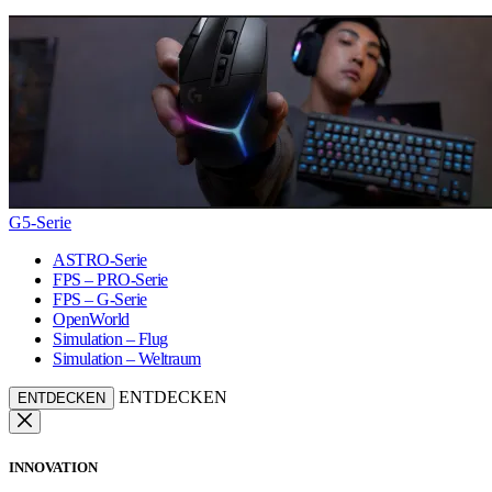
G5-Serie
ASTRO-Serie
FPS – PRO-Serie
FPS – G-Serie
OpenWorld
Simulation – Flug
Simulation – Weltraum
ENTDECKEN
ENTDECKEN
INNOVATION