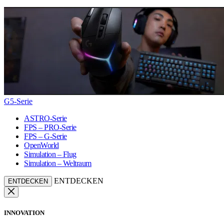
G5-Serie
ASTRO-Serie
FPS – PRO-Serie
FPS – G-Serie
OpenWorld
Simulation – Flug
Simulation – Weltraum
ENTDECKEN
ENTDECKEN
INNOVATION