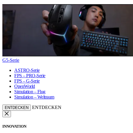
G5-Serie
ASTRO-Serie
FPS – PRO-Serie
FPS – G-Serie
OpenWorld
Simulation – Flug
Simulation – Weltraum
ENTDECKEN
ENTDECKEN
INNOVATION