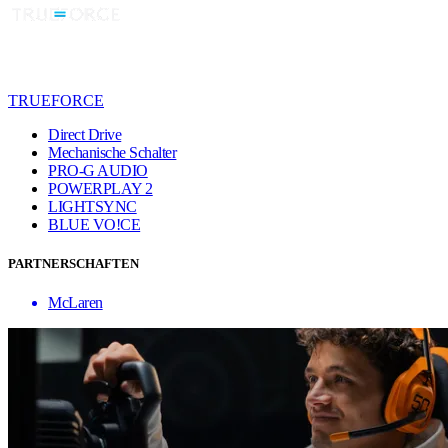
TRUEFORCE
Direct Drive
Mechanische Schalter
PRO-G AUDIO
POWERPLAY 2
LIGHTSYNC
BLUE VO!CE
PARTNERSCHAFTEN
McLaren