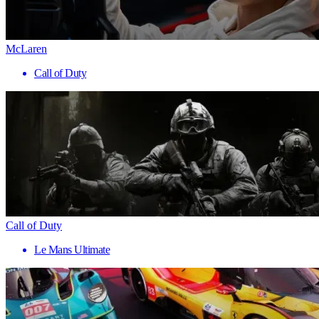
McLaren
Call of Duty
Call of Duty
Le Mans Ultimate