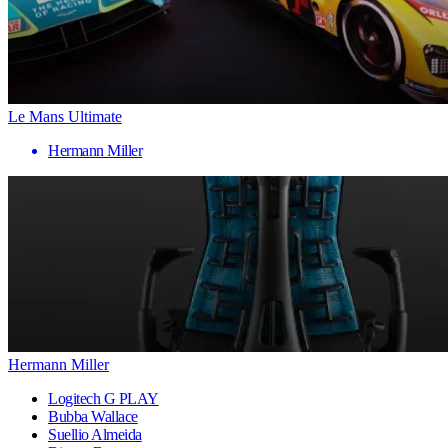
Le Mans Ultimate
Hermann Miller
Hermann Miller
Logitech G PLAY
Bubba Wallace
Suellio Almeida