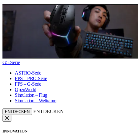
G5-Serie
ASTRO-Serie
FPS – PRO-Serie
FPS – G-Serie
OpenWorld
Simulation – Flug
Simulation – Weltraum
ENTDECKEN
ENTDECKEN
INNOVATION