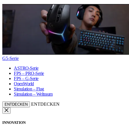
G5-Serie
ASTRO-Serie
FPS – PRO-Serie
FPS – G-Serie
OpenWorld
Simulation – Flug
Simulation – Weltraum
ENTDECKEN
ENTDECKEN
INNOVATION