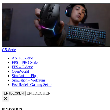
G5-Serie
ASTRO-Serie
FPS – PRO-Serie
FPS – G-Serie
OpenWorld
Simulation – Flug
Simulation – Weltraum
Erstelle dein Gaming-Setup
ENTDECKEN
ENTDECKEN
INNOVATION