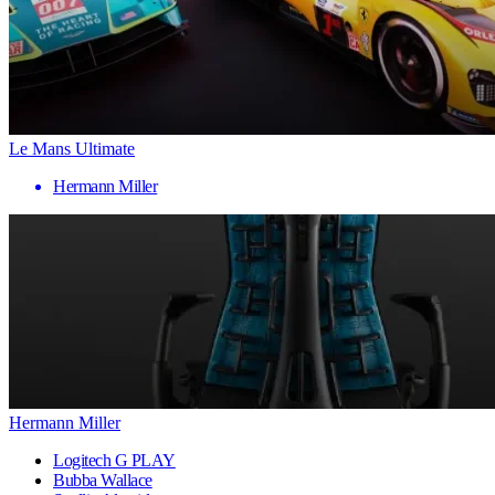
Le Mans Ultimate
Hermann Miller
Hermann Miller
Logitech G PLAY
Bubba Wallace