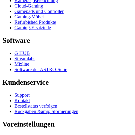
Kameras, Beleuchtung
Cloud-Gaming
Gamepads und Controller
Gaming-Möbel
Refurbished Produkte
Gaming-Ersatzteile
Software
G HUB
Streamlabs
Mixline
Software der ASTRO-Serie
Kundenservice
Support
Kontakt
Bestellstatus verfolgen
Rückgaben &amp; Stornierungen
Voreinstellungen