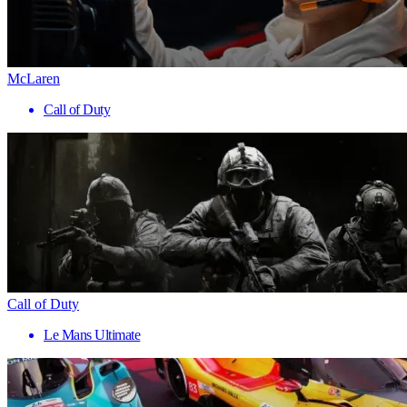
McLaren
Call of Duty
Call of Duty
Le Mans Ultimate