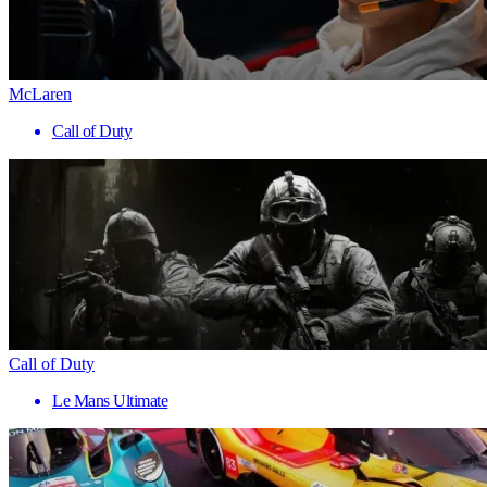
McLaren
Call of Duty
Call of Duty
Le Mans Ultimate