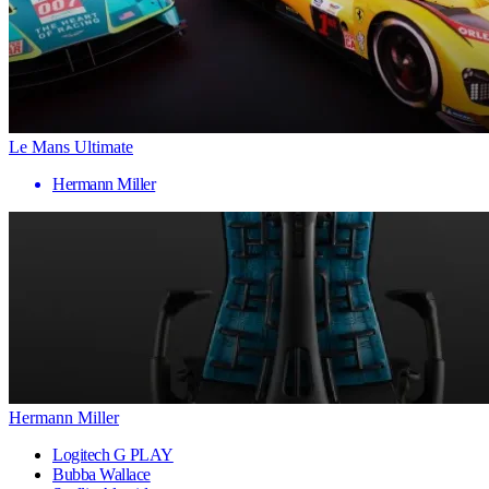
Le Mans Ultimate
Hermann Miller
Hermann Miller
Logitech G PLAY
Bubba Wallace