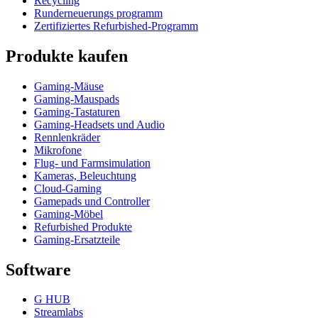
Recycling
Runderneuerungs programm
Zertifiziertes Refurbished-Programm
Produkte kaufen
Gaming-Mäuse
Gaming-Mauspads
Gaming-Tastaturen
Gaming-Headsets und Audio
Rennlenkräder
Mikrofone
Flug- und Farmsimulation
Kameras, Beleuchtung
Cloud-Gaming
Gamepads und Controller
Gaming-Möbel
Refurbished Produkte
Gaming-Ersatzteile
Software
G HUB
Streamlabs