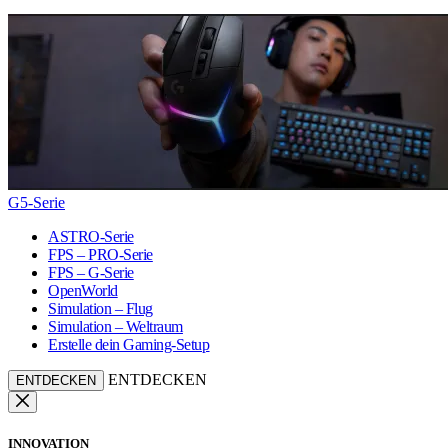
G5-Serie
ASTRO-Serie
FPS – PRO-Serie
FPS – G-Serie
OpenWorld
Simulation – Flug
Simulation – Weltraum
Erstelle dein Gaming-Setup
ENTDECKEN
ENTDECKEN
INNOVATION