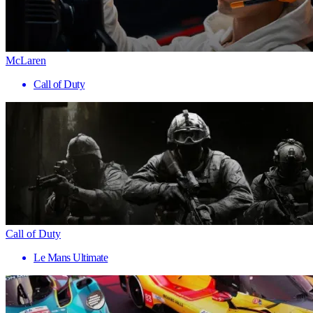
McLaren
Call of Duty
Call of Duty
Le Mans Ultimate