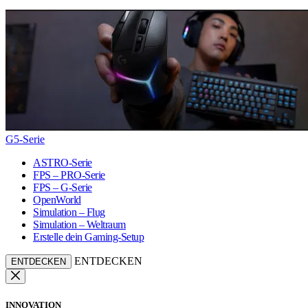
G5-Serie
ASTRO-Serie
FPS – PRO-Serie
FPS – G-Serie
OpenWorld
Simulation – Flug
Simulation – Weltraum
Erstelle dein Gaming-Setup
ENTDECKEN
ENTDECKEN
INNOVATION