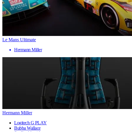
Le Mans Ultimate
Hermann Miller
Hermann Miller
Logitech G PLAY
Bubba Wallace