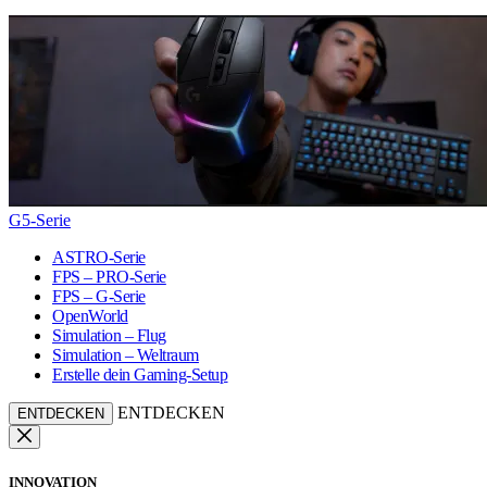
G5-Serie
ASTRO-Serie
FPS – PRO-Serie
FPS – G-Serie
OpenWorld
Simulation – Flug
Simulation – Weltraum
Erstelle dein Gaming-Setup
ENTDECKEN
ENTDECKEN
INNOVATION