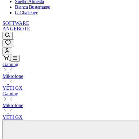
Suellio Almeida
Bianca Bustamante
G Challenge
SOFTWARE
ANGEBOTE
Gaming
Mikrofone
YETI GX
Gaming
Mikrofone
YETI GX