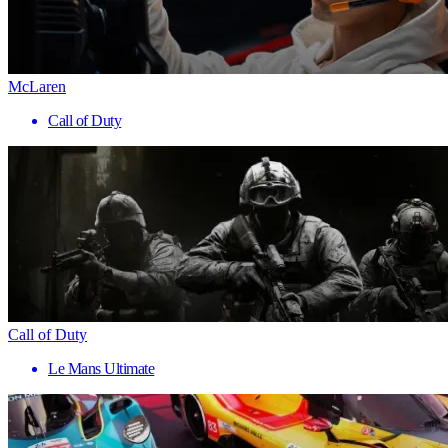
McLaren
Call of Duty
Call of Duty
Le Mans Ultimate