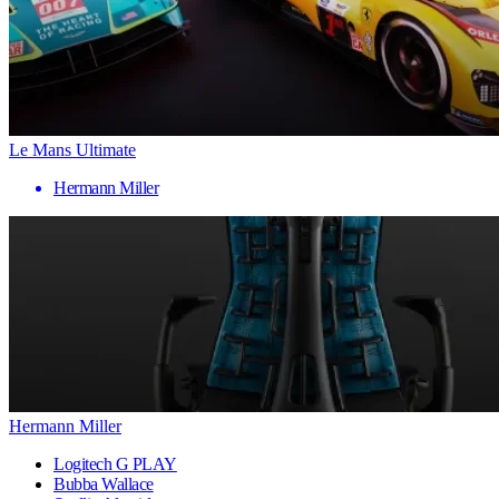
Le Mans Ultimate
Hermann Miller
Hermann Miller
Logitech G PLAY
Bubba Wallace