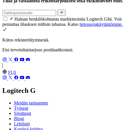
Tilaa ja vastaanota erikoistarjouksesi sekä eksklusiiviset edut.
Haluan henkilökohtaista markkinointia Logitech Gltä. Voit
peruuttaa tilauksen milloin tahansa. Katso
tietosuojakäytäntömme.
Kiitos rekisteröitymisestä.
Etsi tervetuliaistarjous postilaatikostasi.
FI,fi
Logitech G
Meidän tarinamme
Työurat
Sijoittajat
Blogi
Lehdistö
Kestävä kehitys