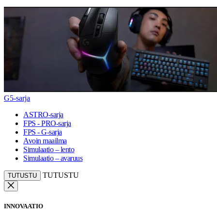
G5-sarja
ASTRO-sarja
FPS - PRO-sarja
FPS - G-sarja
Avoin maailma
Simulaatio – lento
Simulaatio – avaruus
TUTUSTU
TUTUSTU
INNOVAATIO