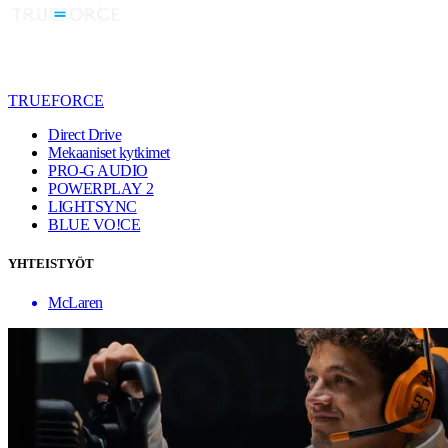
TRUEFORCE
Direct Drive
Mekaaniset kytkimet
PRO-G AUDIO
POWERPLAY 2
LIGHTSYNC
BLUE VO!CE
YHTEISTYÖT
McLaren