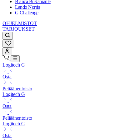
Bianca Bustamante
Lando Norris
G Challenge
OHJELMISTOT
TARJOUKSET
Logitech G
Osta
Peliäänentoisto
Logitech G
Osta
Peliäänentoisto
Logitech G
Osta