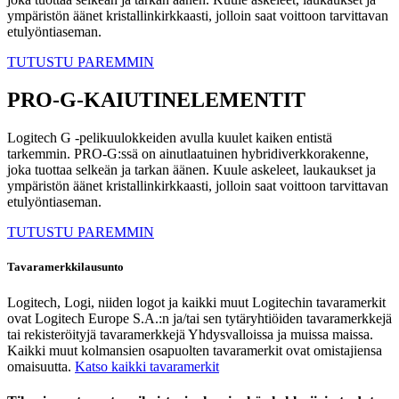
ympäristön äänet kristallinkirkkaasti, jolloin saat voittoon tarvittavan
etulyöntiaseman.
TUTUSTU PAREMMIN
PRO-G-KAIUTINELEMENTIT
Logitech G -pelikuulokkeiden avulla kuulet kaiken entistä
tarkemmin. PRO-G:ssä on ainutlaatuinen hybridiverkkorakenne,
joka tuottaa selkeän ja tarkan äänen. Kuule askeleet, laukaukset ja
ympäristön äänet kristallinkirkkaasti, jolloin saat voittoon tarvittavan
etulyöntiaseman.
TUTUSTU PAREMMIN
Tavaramerkkilausunto
Logitech, Logi, niiden logot ja kaikki muut Logitechin tavaramerkit
ovat Logitech Europe S.A.:n ja/tai sen tytäryhtiöiden tavaramerkkejä
tai rekisteröityjä tavaramerkkejä Yhdysvalloissa ja muissa maissa.
Kaikki muut kolmansien osapuolten tavaramerkit ovat omistajiensa
omaisuutta.
Katso kaikki tavaramerkit