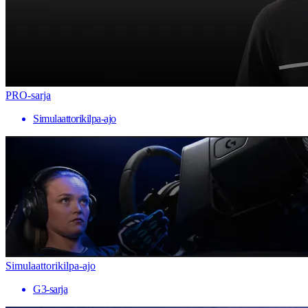
PRO-sarja
Simulaattorikilpa-ajo
Simulaattorikilpa-ajo
G3-sarja