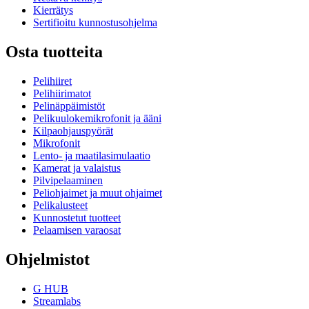
Kierrätys
Sertifioitu kunnostusohjelma
Osta tuotteita
Pelihiiret
Pelihiirimatot
Pelinäppäimistöt
Pelikuulokemikrofonit ja ääni
Kilpaohjauspyörät
Mikrofonit
Lento- ja maatilasimulaatio
Kamerat ja valaistus
Pilvipelaaminen
Peliohjaimet ja muut ohjaimet
Pelikalusteet
Kunnostetut tuotteet
Pelaamisen varaosat
Ohjelmistot
G HUB
Streamlabs