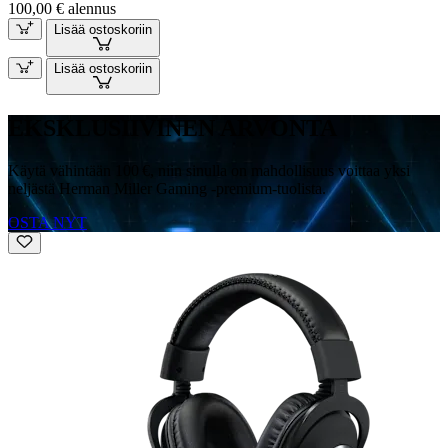
100,00 € alennus
Lisää ostoskoriin
Lisää ostoskoriin
EKSKLUSIIVINEN ARVONTA
Käytä vähintään 100 €, niin sinulla on mahdollisuus voittaa yksi
neljästä Herman Miller Gaming -premium-tuolista.
OSTA NYT