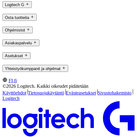
Logitech G
Osta tuotteita
Ohjelmistot
Asiakaspalvelu
Asetukset
Yhteistyökumppanit ja ohjelmat
FI,fi
©2026 Logitech. Kaikki oikeudet pidätetään
Käyttöehdot
Tietosuojakäytäntö
Evästeasetukset
Sivustohakemisto
Logitech