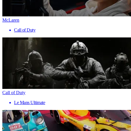
McLaren
Call of Duty
Call of Duty
Le Mans Ultimate