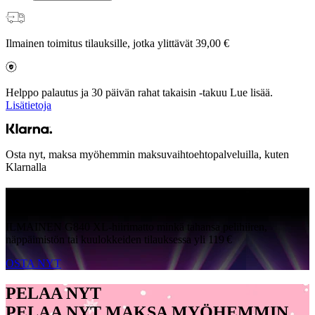
Ilmainen toimitus tilauksille, jotka ylittävät 39,00 €
Helppo palautus ja 30 päivän rahat takaisin -takuu Lue lisää.
Lisätietoja
Osta nyt, maksa myöhemmin maksuvaihtoehtopalveluilla, kuten
Klarnalla
ILMAINEN G840
ILMAINEN G840 XL-hiirimatto minkä tahansa pelihiiren,
näppäimistön tai kuulokkeiden tilauksessa yli 119 €
OSTA NYT
PELAA NYT
PELAA NYT MAKSA MYÖHEMMIN