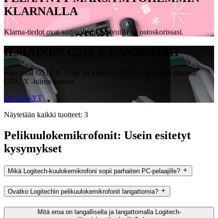
KLARNALLA
Klarna-tiedot ovat saatavilla tuotesivuilla tai ostoskorissasi.
ILMAINEN G512 X RANNETUKI
Kun ostat G512 X 75 tai 98 yhdessä G522:n tai minkä tahansa
G502 X -hiiren kanssa
OSTA NYT
Näytetään kaikki tuotteet: 3
Pelikuulokemikrofonit: Usein esitetyt
kysymykset
Mikä Logitech-kuulokemikrofoni sopii parhaiten PC-pelaajille?
Ovatko Logitechin pelikuulokemikrofonit langattomia?
Mitä eroa on langallisella ja langattomalla Logitech-