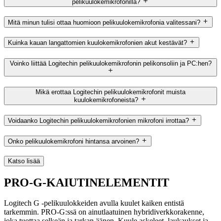
pelikuulokemikrofonilla?
Mitä minun tulisi ottaa huomioon pelikuulokemikrofonia valitessani?
Kuinka kauan langattomien kuulokemikrofonien akut kestävät?
Voinko liittää Logitechin pelikuulokemikrofonin pelikonsoliin ja PC:hen?
Mikä erottaa Logitechin pelikuulokemikrofonit muista
kuulokemikrofoneista?
Voidaanko Logitechin pelikuulokemikrofonien mikrofoni irrottaa?
Onko pelikuulokemikrofoni hintansa arvoinen?
Katso lisää
PRO-G-KAIUTINELEMENTIT
Logitech G -pelikuulokkeiden avulla kuulet kaiken entistä
tarkemmin. PRO-G:ssä on ainutlaatuinen hybridiverkkorakenne,
joka tuottaa selkeän ja tarkan äänen. Kuule askeleet, laukaukset ja