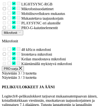
LIGHTSYNC-RGB
Mikrofonisuodattimet
Mobiilisovelluksen mukautus
Mukautettava taajuuskorjain
PLAYSYNC eri alustoille
PRO-G-kaiutinelementit
Mikrofonit
Mikrofonit
48 kHz:n mikrofoni
Irrotettava mikrofoni
Keilan muodostava mikrofoni
Kääntämällä mykistyvä mikrofoni
PRO-sarja
Näytetään 3 / 3 tuotetta
Näytetään 3 / 3 tuotetta
PELIKUULOKKEET JA ÄÄNI
Logitech®-pelikuulokkeet tarjoavat mukaansatempaavan äänen,
kristallinkirkkaan viestinnän, muokattavan taajuuskorjaimen ja
valinnaisen 7.1-tilaäänen. Tutustu langattomiin ja langallisiin