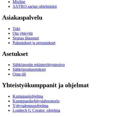
Mixline
ASTRO-sarjan ohjelmistot
Asiakaspalvelu
Tuki
Ota yhteyttä
Seuraa tilaustasi
Palautukset ja peruutukset
Asetukset
Sähköpostin rekisteröitymissivu
Sähköpostiasetukset
Oma tili
Yhteistyökumppanit ja ohjelmat
Kumppaniohjelma
Kumppanikehityslaboratorio
Yritysalennusohjelma
Logitech G Creator -ohjelma