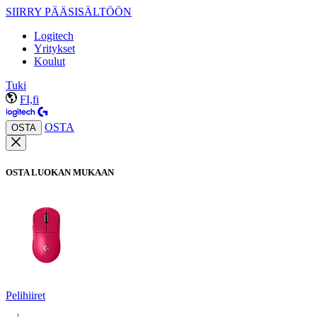
SIIRRY PÄÄSISÄLTÖÖN
Logitech
Yritykset
Koulut
Tuki
FI,fi
OSTA
OSTA
OSTA LUOKAN MUKAAN
Pelihiiret