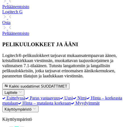
Peliäänentoisto
Logitech G
Osta
Peliäänentoisto
PELIKUULOKKEET JA ÄÄNI
Logitech®-pelikuulokkeet tarjoavat mukaansatempaavan äänen,
kristallinkirkkaan viestinnän, muokattavan taajuuskorjaimen ja
valinnaisen 7.1-tilaäänen. Tutustu langattomiin ja langallisiin
pelikuulokkeisiin, jotka tarjoavat erinomaisen äänikokemuksen,
parannetun tilatajun ja laadukkaan viestinnän.
Kaikki suodattimet
SUODATTIMET
Lajittele
Esittelyssä
Paras vastaavuus
Uusi
Nimi
Hinta – korkeasta
matalaan
Hinta – matalasta korkeaan
Myydyimmät
Käyttöympäristö
Käyttöympäristö