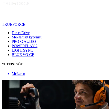
TRUEFORCE
Direct Drive
Mekaaniset kytkimet
PRO-G AUDIO
POWERPLAY 2
LIGHTSYNC
BLUE VO!CE
YHTEISTYÖT
McLaren