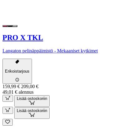
PRO X TKL
Langaton pelinäppäimistö - Mekaaniset kytkimet
Erikoistarjous
159,99 €
209,00 €
49,01 € alennus
Lisää ostoskoriin
Lisää ostoskoriin