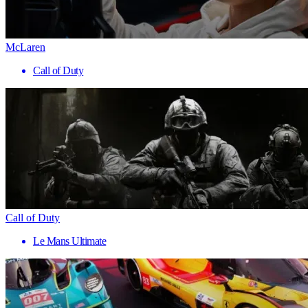
McLaren
Call of Duty
Call of Duty
Le Mans Ultimate