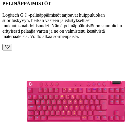
PELINÄPPÄIMISTÖT
Logitech G® -pelinäppäimistöt tarjoavat huippuluokan
suorituskyvyn, herkän vasteen ja edistykselliset
mukautusmahdollisuudet. Nämä pelinäppäimistöt on suunniteltu
erityisesti pelaajia varten ja ne on valmistettu kestävistä
materiaaleista. Voitto alkaa sormenpäistä.