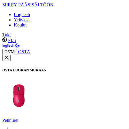
SIIRRY PÄÄSISÄLTÖÖN
Logitech
Yritykset
Koulut
Tuki
FI,fi
OSTA
OSTA
OSTA LUOKAN MUKAAN
Pelihiiret