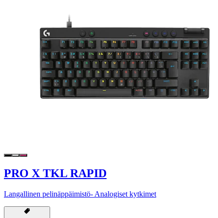
PRO X TKL RAPID
Langallinen pelinäppäimistö- Analogiset kytkimet