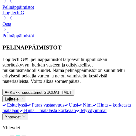
Pelinäppäimistöt
Logitech G
Osta
Pelinäppäimistöt
PELINÄPPÄIMISTÖT
Logitech G® -pelinäppäimistöt tarjoavat huippuluokan
suorituskyvyn, herkän vasteen ja edistykselliset
mukautusmahdollisuudet. Nämä pelinäppäimistöt on suunniteltu
erityisesti pelaajia varten ja ne on valmistettu kestävistä
materiaaleista. Voitto alkaa sormenpäistä.
Kaikki suodattimet
SUODATTIMET
Lajittele
Esittelyssä
Paras vastaavuus
Uusi
Nimi
Hinta – korkeasta
matalaan
Hinta – matalasta korkeaan
Myydyimmät
Yhteydet
Yhteydet