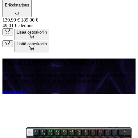
Erikoistarjous
139,99 €
189,00 €
49,01 € alennus
Lisää ostoskoriin
Lisää ostoskoriin
EKSKLUSIIVINEN ARVONTA
Käytä vähintään 100 €, niin sinulla on mahdollisuus voittaa yksi
neljästä Herman Miller Gaming -premium-tuolista.
OSTA NYT