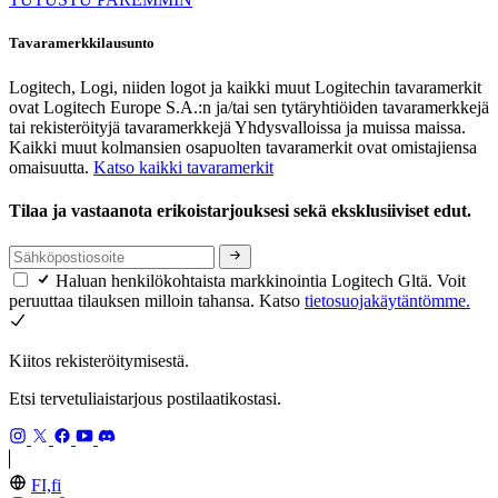
Tavaramerkkilausunto
Logitech, Logi, niiden logot ja kaikki muut Logitechin tavaramerkit
ovat Logitech Europe S.A.:n ja/tai sen tytäryhtiöiden tavaramerkkejä
tai rekisteröityjä tavaramerkkejä Yhdysvalloissa ja muissa maissa.
Kaikki muut kolmansien osapuolten tavaramerkit ovat omistajiensa
omaisuutta.
Katso kaikki tavaramerkit
Tilaa ja vastaanota erikoistarjouksesi sekä eksklusiiviset edut.
Haluan henkilökohtaista markkinointia Logitech Gltä. Voit
peruuttaa tilauksen milloin tahansa. Katso
tietosuojakäytäntömme.
Kiitos rekisteröitymisestä.
Etsi tervetuliaistarjous postilaatikostasi.
FI,fi