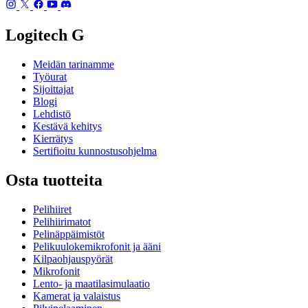
Logitech G
Meidän tarinamme
Työurat
Sijoittajat
Blogi
Lehdistö
Kestävä kehitys
Kierrätys
Sertifioitu kunnostusohjelma
Osta tuotteita
Pelihiiret
Pelihiirimatot
Pelinäppäimistöt
Pelikuulokemikrofonit ja ääni
Kilpaohjauspyörät
Mikrofonit
Lento- ja maatilasimulaatio
Kamerat ja valaistus