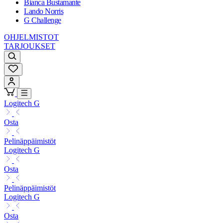
Bianca Bustamante
Lando Norris
G Challenge
OHJELMISTOT
TARJOUKSET
Logitech G
Osta
Pelinäppäimistöt
Logitech G
Osta
Pelinäppäimistöt
Logitech G
Osta