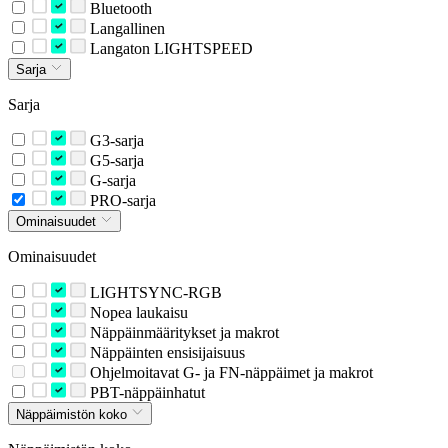
Bluetooth
Langallinen
Langaton LIGHTSPEED
Sarja
Sarja
G3-sarja
G5-sarja
G-sarja
PRO-sarja
Ominaisuudet
Ominaisuudet
LIGHTSYNC-RGB
Nopea laukaisu
Näppäinmääritykset ja makrot
Näppäinten ensisijaisuus
Ohjelmoitavat G- ja FN-näppäimet ja makrot
PBT-näppäinhatut
Näppäimistön koko