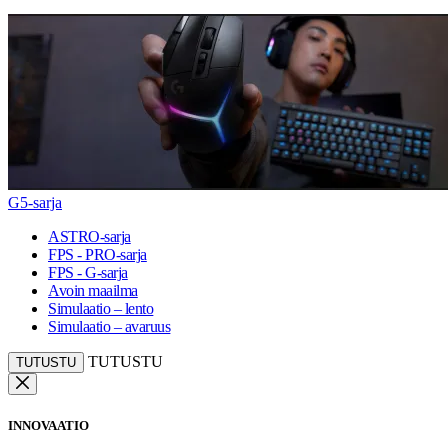
G5-sarja
ASTRO-sarja
FPS - PRO-sarja
FPS - G-sarja
Avoin maailma
Simulaatio – lento
Simulaatio – avaruus
TUTUSTU
TUTUSTU
INNOVAATIO