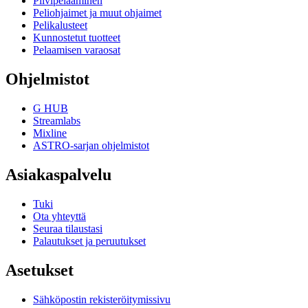
Pilvipelaaminen
Peliohjaimet ja muut ohjaimet
Pelikalusteet
Kunnostetut tuotteet
Pelaamisen varaosat
Ohjelmistot
G HUB
Streamlabs
Mixline
ASTRO-sarjan ohjelmistot
Asiakaspalvelu
Tuki
Ota yhteyttä
Seuraa tilaustasi
Palautukset ja peruutukset
Asetukset
Sähköpostin rekisteröitymissivu