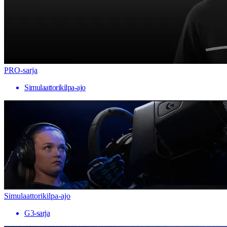
PRO-sarja
Simulaattorikilpa-ajo
Simulaattorikilpa-ajo
G3-sarja