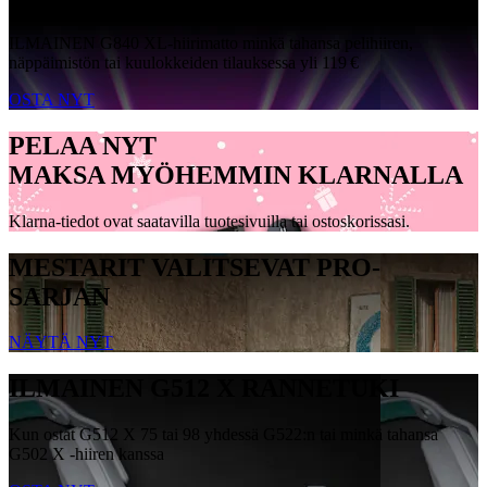
ILMAINEN G840 XL-hiirimatto minkä tahansa pelihiiren,
näppäimistön tai kuulokkeiden tilauksessa yli 119 €
OSTA NYT
PELAA NYT
MAKSA MYÖHEMMIN KLARNALLA
Klarna-tiedot ovat saatavilla tuotesivuilla tai ostoskorissasi.
MESTARIT VALITSEVAT PRO-
SARJAN
NÄYTÄ NYT
ILMAINEN G512 X RANNETUKI
Kun ostat G512 X 75 tai 98 yhdessä G522:n tai minkä tahansa
G502 X -hiiren kanssa