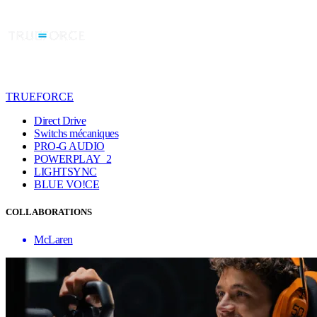
TRUEFORCE
Direct Drive
Switchs mécaniques
PRO-G AUDIO
POWERPLAY 2
LIGHTSYNC
BLUE VO!CE
COLLABORATIONS
McLaren