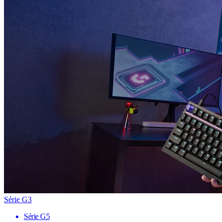
Série G3
Série G5