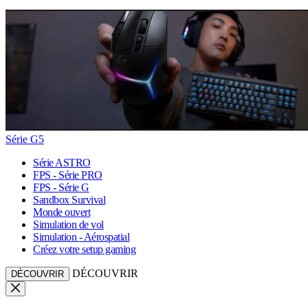
Série G5
Série ASTRO
FPS - Série PRO
FPS - Série G
Sandbox Survival
Monde ouvert
Simulation de vol
Simulation - Aérospatial
Créez votre setup gaming
DÉCOUVRIR
DÉCOUVRIR