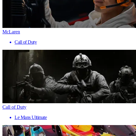
McLaren
Call of Duty
Call of Duty
Le Mans Ultimate