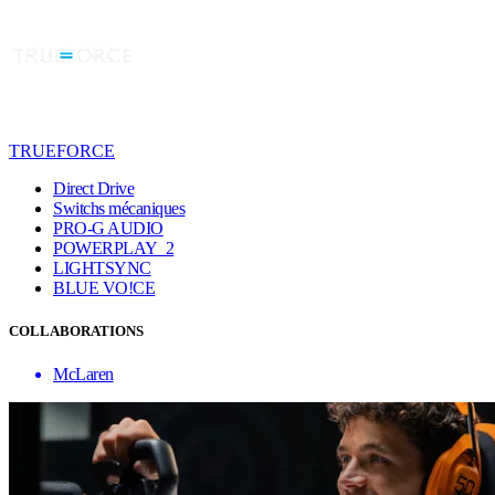
TRUEFORCE
Direct Drive
Switchs mécaniques
PRO-G AUDIO
POWERPLAY 2
LIGHTSYNC
BLUE VO!CE
COLLABORATIONS
McLaren