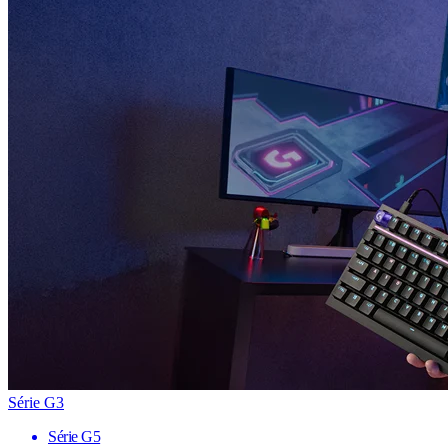
Série G3
Série G5