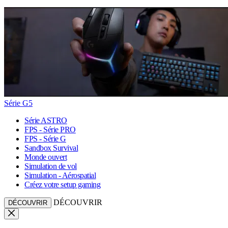
Série G5
Série ASTRO
FPS - Série PRO
FPS - Série G
Sandbox Survival
Monde ouvert
Simulation de vol
Simulation - Aérospatial
Créez votre setup gaming
DÉCOUVRIR
DÉCOUVRIR