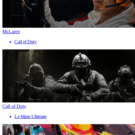
McLaren
Call of Duty
Call of Duty
Le Mans Ultimate