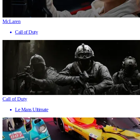
McLaren
Call of Duty
Call of Duty
Le Mans Ultimate