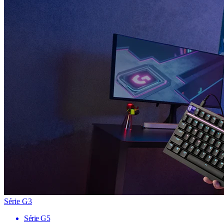
Série G3
Série G5