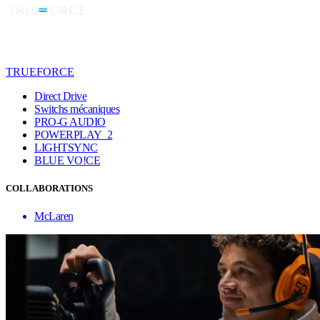
TRUEFORCE
Direct Drive
Switchs mécaniques
PRO-G AUDIO
POWERPLAY 2
LIGHTSYNC
BLUE VO!CE
COLLABORATIONS
McLaren