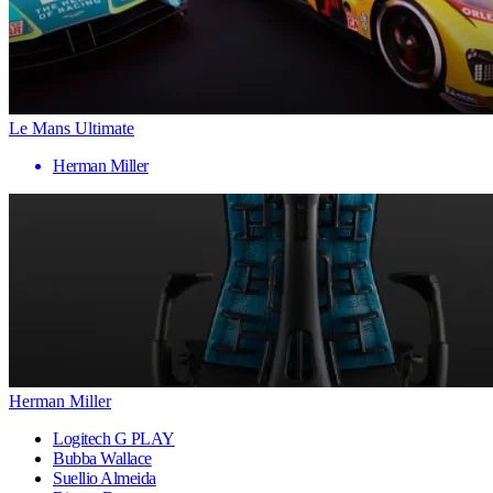
Le Mans Ultimate
Herman Miller
Herman Miller
Logitech G PLAY
Bubba Wallace
Suellio Almeida