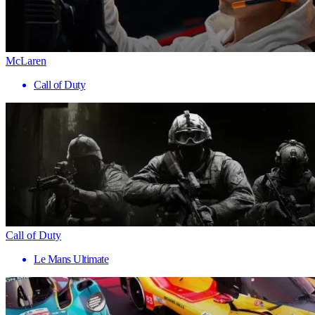
McLaren
Call of Duty
Call of Duty
Le Mans Ultimate