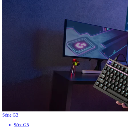
Série G3
Série G5