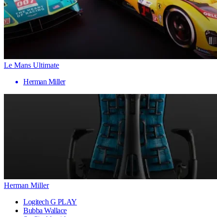
Le Mans Ultimate
Herman Miller
Herman Miller
Logitech G PLAY
Bubba Wallace