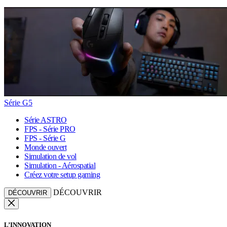
Série G5
Série ASTRO
FPS - Série PRO
FPS - Série G
Monde ouvert
Simulation de vol
Simulation - Aérospatial
Créez votre setup gaming
DÉCOUVRIR
DÉCOUVRIR
L’INNOVATION