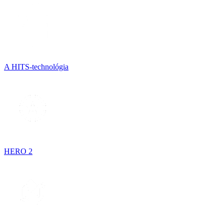
A HITS-technológia
HERO 2