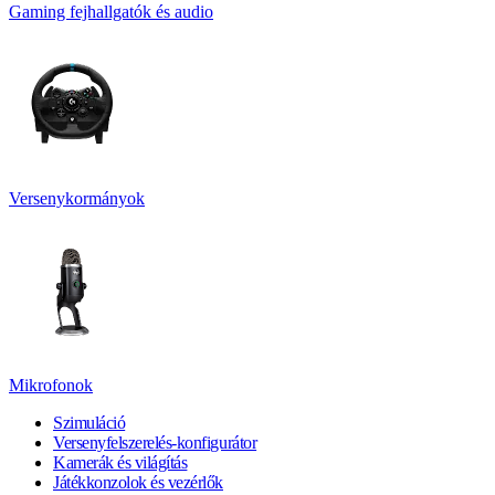
Gaming fejhallgatók és audio
Versenykormányok
Mikrofonok
Szimuláció
Versenyfelszerelés-konfigurátor
Kamerák és világítás
Játékkonzolok és vezérlők