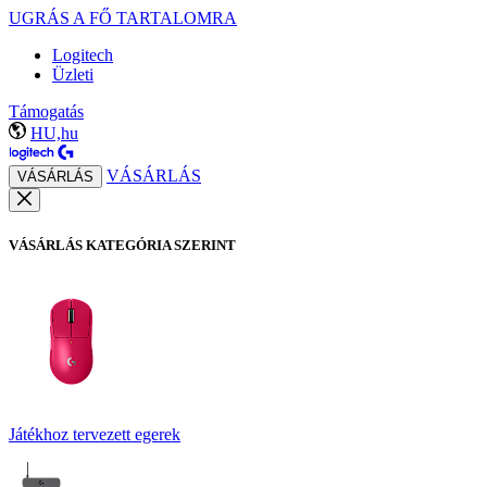
UGRÁS A FŐ TARTALOMRA
Logitech
Üzleti
Támogatás
HU,hu
VÁSÁRLÁS
VÁSÁRLÁS
VÁSÁRLÁS KATEGÓRIA SZERINT
Játékhoz tervezett egerek