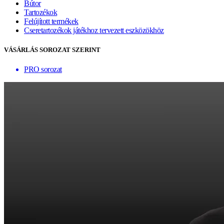
Bútor
Tartozékok
Felújított termékek
Cseretartozékok játékhoz tervezett eszközökhöz
VÁSÁRLÁS SOROZAT SZERINT
PRO sorozat