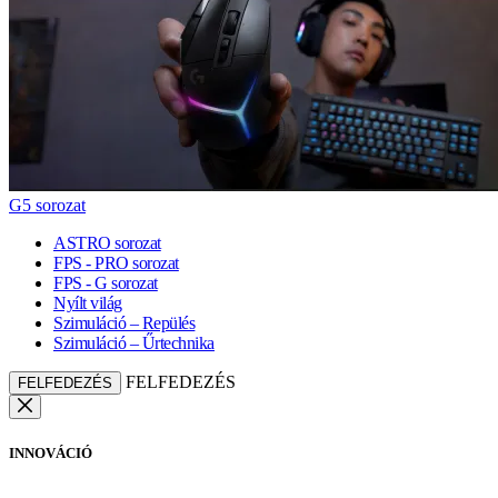
G5 sorozat
ASTRO sorozat
FPS - PRO sorozat
FPS - G sorozat
Nyílt világ
Szimuláció – Repülés
Szimuláció – Űrtechnika
FELFEDEZÉS
FELFEDEZÉS
INNOVÁCIÓ