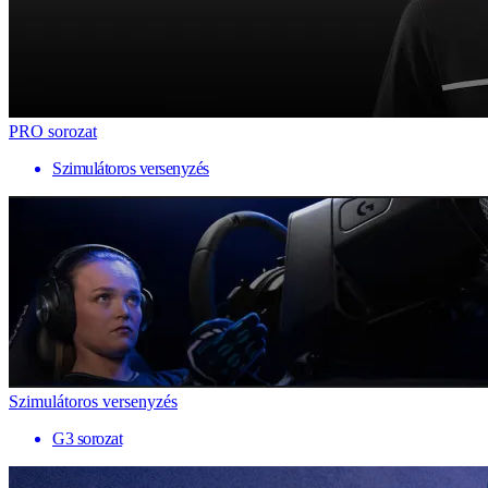
PRO sorozat
Szimulátoros versenyzés
Szimulátoros versenyzés
G3 sorozat