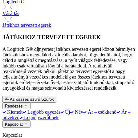
Logitech G
Vásárlás
Játékhoz tervezett egerek
JÁTÉKHOZ TERVEZETT EGEREK
A Logitech G® díjnyertes játékhoz tervezett egerei között bármilyen
játékstílushoz megtalálod az ideális darabot, függetlenül attól, hogy
célod a ranglétrák megmászása, a nyílt világok felfedezése, vagy
inkább csak virtuálisan lógnál a barátaiddal. A rendkívüli
reakcióidejű vezeték nélküli játékhoz tervezett egerektől a nagy
teljesítményű vezetékes modellekig az összes játékhoz tervezett
egerünk erőteljes érzékelővel, testreszabható funkciókkal, strapabíró
anyagokkal és magas színvonalú kivitelezéssel rendelkezik.
Az összes szűrő
Szűrők
Rendezés
Kiemelt
Legjobb egyezés
Új
Név
Ár – csökkenő
Ár –
növekvő
Legnépszerűbbek
Kapcsolat
Kapcsolat