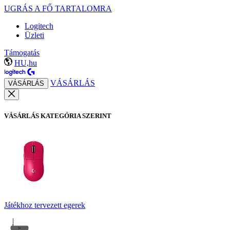
UGRÁS A FŐ TARTALOMRA
Logitech
Üzleti
Támogatás
HU,hu
VÁSÁRLÁS
VÁSÁRLÁS
VÁSÁRLÁS KATEGÓRIA SZERINT
Játékhoz tervezett egerek