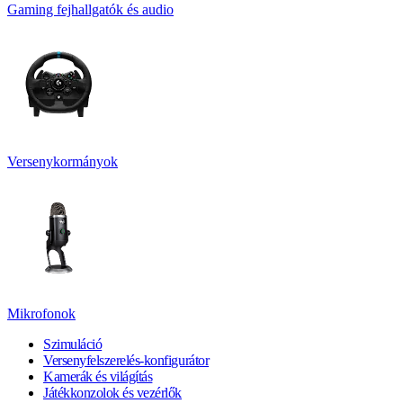
Gaming fejhallgatók és audio
Versenykormányok
Mikrofonok
Szimuláció
Versenyfelszerelés-konfigurátor
Kamerák és világítás
Játékkonzolok és vezérlők