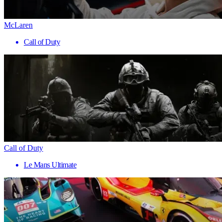
McLaren
Call of Duty
Call of Duty
Le Mans Ultimate