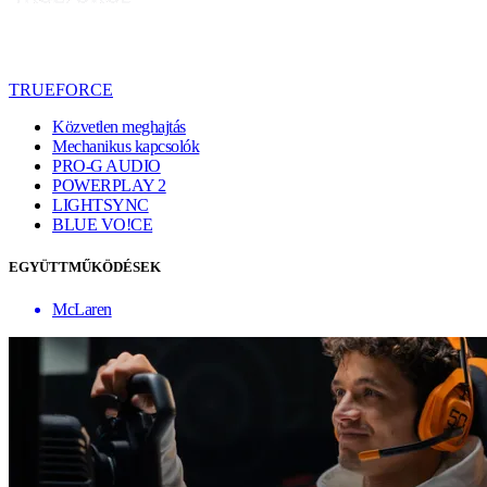
TRUEFORCE
Közvetlen meghajtás
Mechanikus kapcsolók
PRO-G AUDIO
POWERPLAY 2
LIGHTSYNC
BLUE VO!CE
EGYÜTTMŰKÖDÉSEK
McLaren