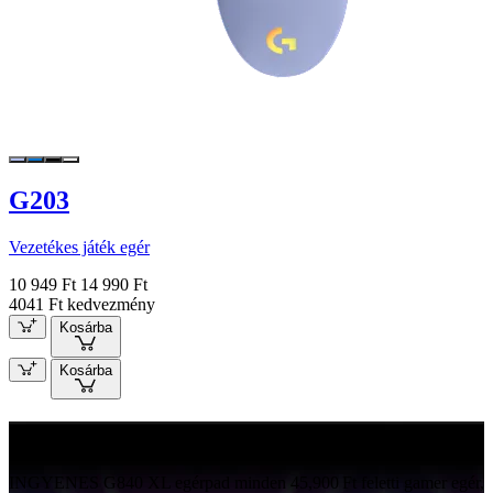
G203
Vezetékes játék egér
10 949 Ft
14 990 Ft
4041 Ft kedvezmény
Kosárba
Kosárba
INGYENES G840
INGYENES G840 XL egérpad minden 45,900 Ft feletti gamer egér,