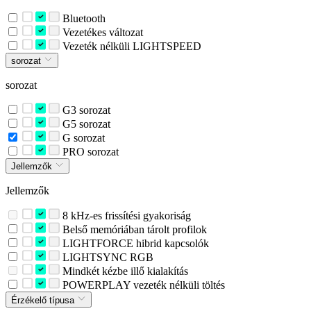
Bluetooth
Vezetékes változat
Vezeték nélküli LIGHTSPEED
sorozat
sorozat
G3 sorozat
G5 sorozat
G sorozat
PRO sorozat
Jellemzők
Jellemzők
8 kHz-es frissítési gyakoriság
Belső memóriában tárolt profilok
LIGHTFORCE hibrid kapcsolók
LIGHTSYNC RGB
Mindkét kézbe illő kialakítás
POWERPLAY vezeték nélküli töltés
Érzékelő típusa