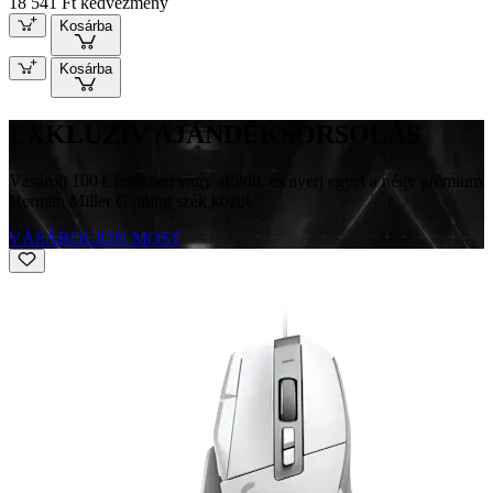
18 541 Ft kedvezmény
Kosárba
Kosárba
EXKLUZÍV AJÁNDÉKSORSOLÁS
Vásárolj 100 € értékben vagy afölött, és nyerj egyet a négy prémium
Herman Miller Gaming szék közül.
VÁSÁROLJON MOST