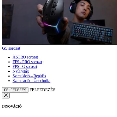
G5 sorozat
ASTRO sorozat
FPS - PRO sorozat
FPS - G sorozat
Nyílt világ
Szimuláció – Repülés
Szimuláció – Űrtechnika
FELFEDEZÉS
FELFEDEZÉS
INNOVÁCIÓ