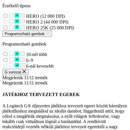
Érzékelő típusa
HERO (12 000 DPI)
HERO 2 (44 000 DPI)
HERO 25K (25 000 DPI)
Programozható gombok
Programozható gombok
10-nél több
6–9
6-nál kevesebb
G sorozat
Megjelenik 11/11 termék
Megjelenik 11/11 termék
JÁTÉKHOZ TERVEZETT EGEREK
A Logitech G® díjnyertes játékhoz tervezett egerei között bármilyen
játékstílushoz megtalálod az ideális darabot, függetlenül attól, hogy
célod a ranglétrák megmászása, a nyílt világok felfedezése, vagy
inkább csak virtuálisan lógnál a barátaiddal. A rendkívüli
reakcióidejű vezeték nélküli játékhoz tervezett egerektől a nagy