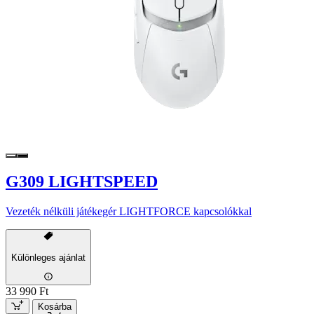
G309 LIGHTSPEED
Vezeték nélküli játékegér LIGHTFORCE kapcsolókkal
Különleges ajánlat
33 990 Ft
Kosárba