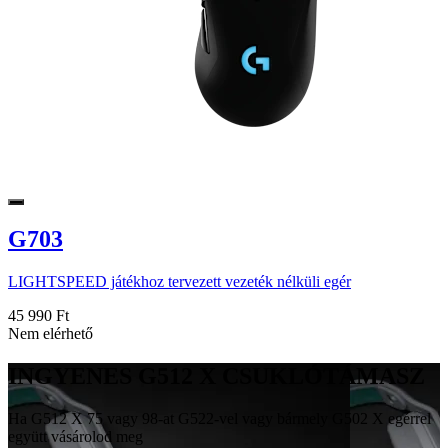
G703
LIGHTSPEED játékhoz tervezett vezeték nélküli egér
45 990 Ft
Nem elérhető
INGYENES G512 X CSUKLÓTÁMASZ
Ha G512 X 75 vagy 98-at G522-vel vagy bármely G502 X egérrel
együtt vásárolod meg