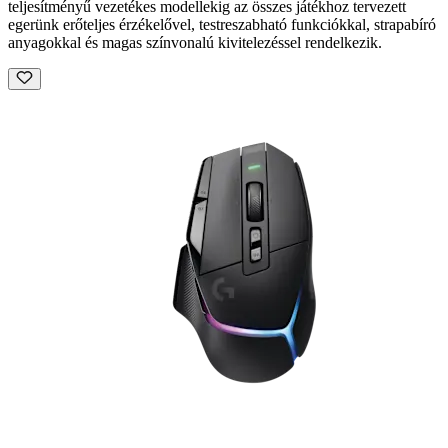
teljesítményű vezetékes modellekig az összes játékhoz tervezett
egerünk erőteljes érzékelővel, testreszabható funkciókkal, strapabíró
anyagokkal és magas színvonalú kivitelezéssel rendelkezik.