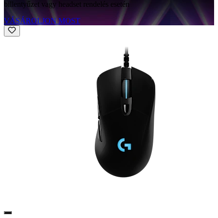
billentyűzet vagy headset rendelés esetén
VÁSÁROLJON MOST