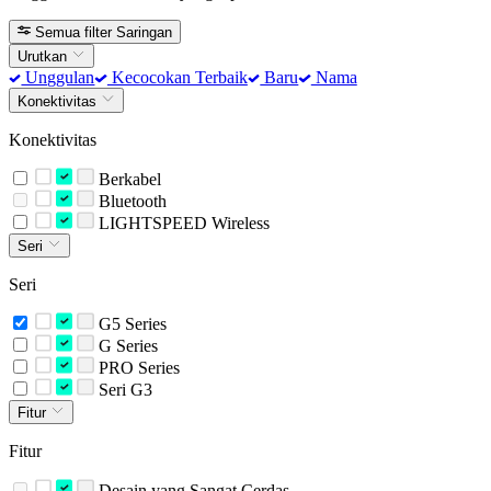
Semua filter
Saringan
Urutkan
Unggulan
Kecocokan Terbaik
Baru
Nama
Konektivitas
Konektivitas
Berkabel
Bluetooth
LIGHTSPEED Wireless
Seri
Seri
G5 Series
G Series
PRO Series
Seri G3
Fitur
Fitur
Desain yang Sangat Cerdas