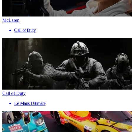
McLaren
Call of Duty
Call of Duty
Le Mans Ultimate