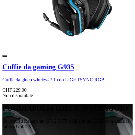
Cuffie da gaming G935
Cuffie da gioco wireless 7.1 con LIGHTSYNC RGB
CHF 229.00
Non disponibile
POGGIAPOLSI G512 X IN OMAGGIO
Se acquisti insieme un G512 X 75 o 98 con un G522 o un qualsiasi
mouse G502 X