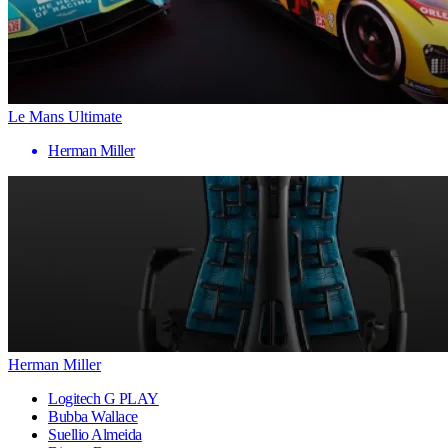
Le Mans Ultimate
Herman Miller
Herman Miller
Logitech G PLAY
Bubba Wallace
Suellio Almeida