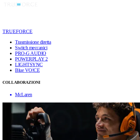
TRUEFORCE
Trasmissione diretta
Switch meccanici
PRO-G AUDIO
POWERPLAY 2
LIGHTSYNC
Blue VO!CE
COLLABORAZIONI
McLaren