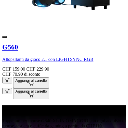
G560
Altoparlanti da gioco 2.1 con LIGHTSYNC RGB
CHF 159.00
CHF 229.90
CHF 70.90 di sconto
Aggiungi al carrello
Aggiungi al carrello
G840 IN OMAGGIO
Tappetino per mouse G840 XL IN OMAGGIO con ogni acquisto di
mouse, tastiera o cuffie da gaming a partire da CHF119