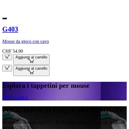
G403
Mouse da gioco con cavo
CHF 54.90
Aggiungi al carrello
Aggiungi al carrello
Esplora i tappetini per mouse
GIOCA ORA
POGGIAPOLSI G512 X IN OMAGGIO
Se acquisti insieme un G512 X 75 o 98 con un G522 o un qualsiasi
mouse G502 X