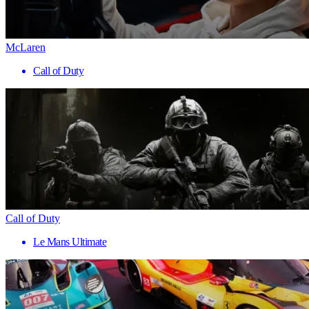
McLaren
Call of Duty
Call of Duty
Le Mans Ultimate