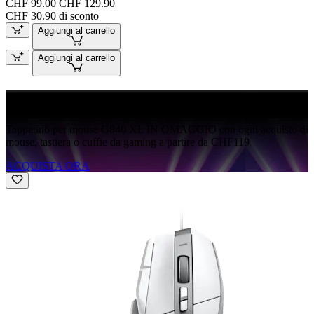
CHF 99.00
CHF 129.90
CHF 30.90 di sconto
Aggiungi al carrello
Aggiungi al carrello
G840 IN OMAGGIO
Tappetino per mouse G840 XL IN OMAGGIO con ogni acquisto di
mouse, tastiera o cuffie da gaming a partire da CHF119
ACQUISTA ORA