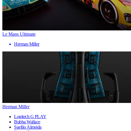
Le Mans Ultimate
Herman Miller
Herman Miller
Logitech G PLAY
Bubba Wallace
Suellio Almeida