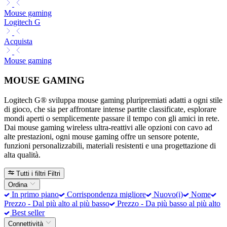
Mouse gaming
Logitech G
Acquista
Mouse gaming
MOUSE GAMING
Logitech G® sviluppa mouse gaming pluripremiati adatti a ogni stile
di gioco, che sia per affrontare intense partite classificate, esplorare
mondi aperti o semplicemente passare il tempo con gli amici in rete.
Dai mouse gaming wireless ultra-reattivi alle opzioni con cavo ad
alte prestazioni, ogni mouse gaming offre un sensore potente,
funzioni personalizzabili, materiali resistenti e una progettazione di
alta qualità.
Tutti i filtri
Filtri
Ordina
In primo piano
Corrispondenza migliore
Nuovo(i)
Nome
Prezzo - Dal più alto al più basso
Prezzo - Da più basso al più alto
Best seller
Connettività