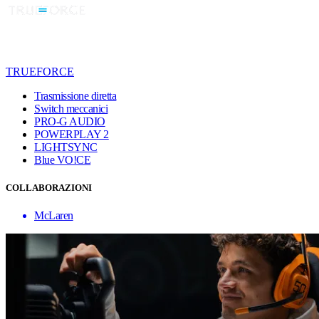
TRUEFORCE
Trasmissione diretta
Switch meccanici
PRO-G AUDIO
POWERPLAY 2
LIGHTSYNC
Blue VO!CE
COLLABORAZIONI
McLaren