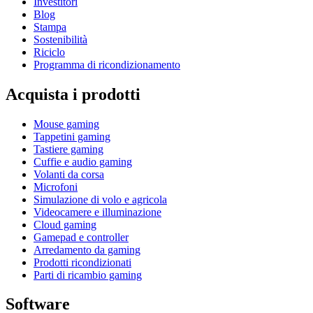
Investitori
Blog
Stampa
Sostenibilità
Riciclo
Programma di ricondizionamento
Acquista i prodotti
Mouse gaming
Tappetini gaming
Tastiere gaming
Cuffie e audio gaming
Volanti da corsa
Microfoni
Simulazione di volo e agricola
Videocamere e illuminazione
Cloud gaming
Gamepad e controller
Arredamento da gaming
Prodotti ricondizionati
Parti di ricambio gaming
Software