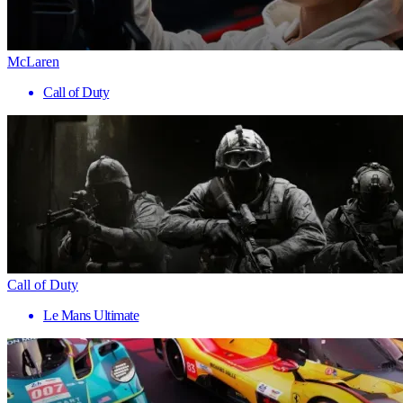
McLaren
Call of Duty
Call of Duty
Le Mans Ultimate