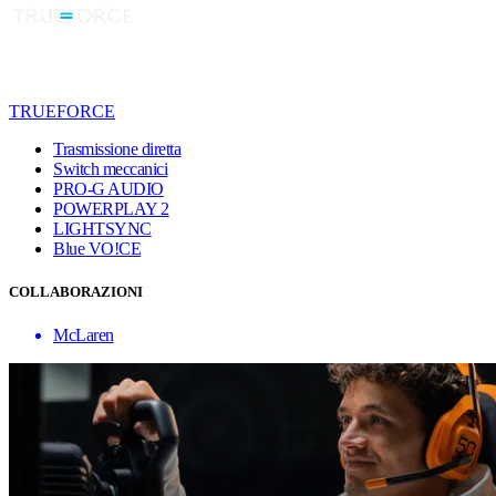
TRUEFORCE
Trasmissione diretta
Switch meccanici
PRO-G AUDIO
POWERPLAY 2
LIGHTSYNC
Blue VO!CE
COLLABORAZIONI
McLaren