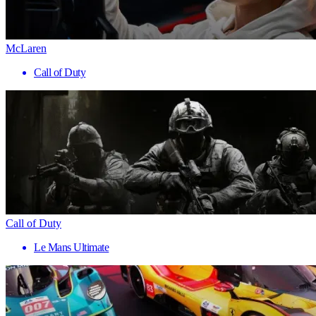
McLaren
Call of Duty
Call of Duty
Le Mans Ultimate