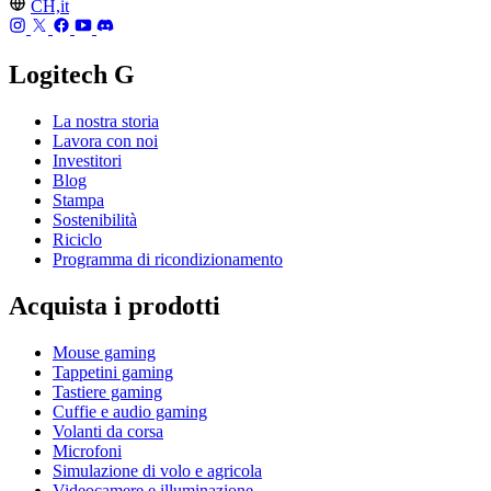
CH,it
Logitech G
La nostra storia
Lavora con noi
Investitori
Blog
Stampa
Sostenibilità
Riciclo
Programma di ricondizionamento
Acquista i prodotti
Mouse gaming
Tappetini gaming
Tastiere gaming
Cuffie e audio gaming
Volanti da corsa
Microfoni
Simulazione di volo e agricola
Videocamere e illuminazione