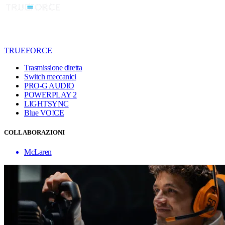
TRUEFORCE
Trasmissione diretta
Switch meccanici
PRO-G AUDIO
POWERPLAY 2
LIGHTSYNC
Blue VO!CE
COLLABORAZIONI
McLaren