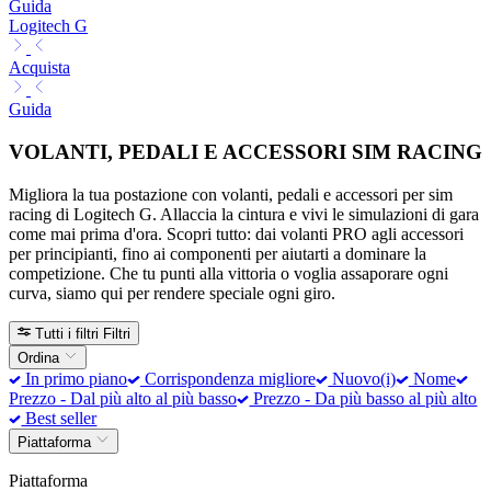
Guida
Logitech G
Acquista
Guida
VOLANTI, PEDALI E ACCESSORI SIM RACING
Migliora la tua postazione con volanti, pedali e accessori per sim
racing di Logitech G. Allaccia la cintura e vivi le simulazioni di gara
come mai prima d'ora. Scopri tutto: dai volanti PRO agli accessori
per principianti, fino ai componenti per aiutarti a dominare la
competizione. Che tu punti alla vittoria o voglia assaporare ogni
curva, siamo qui per rendere speciale ogni giro.
Tutti i filtri
Filtri
Ordina
In primo piano
Corrispondenza migliore
Nuovo(i)
Nome
Prezzo - Dal più alto al più basso
Prezzo - Da più basso al più alto
Best seller
Piattaforma
Piattaforma