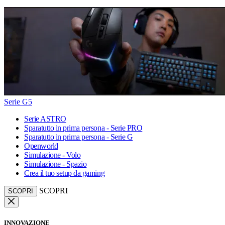
Serie G5
Serie ASTRO
Sparatutto in prima persona - Serie PRO
Sparatutto in prima persona - Serie G
Openworld
Simulazione - Volo
Simulazione - Spazio
Crea il tuo setup da gaming
SCOPRI
SCOPRI
INNOVAZIONE