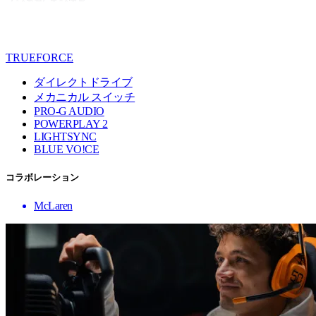
TRUEFORCE
ダイレクトドライブ
メカニカル スイッチ
PRO-G AUDIO
POWERPLAY 2
LIGHTSYNC
BLUE VO!CE
コラボレーション
McLaren