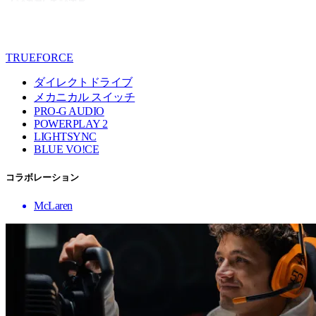
TRUEFORCE
ダイレクトドライブ
メカニカル スイッチ
PRO-G AUDIO
POWERPLAY 2
LIGHTSYNC
BLUE VO!CE
コラボレーション
McLaren