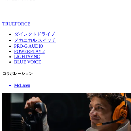
TRUEFORCE
ダイレクトドライブ
メカニカル スイッチ
PRO-G AUDIO
POWERPLAY 2
LIGHTSYNC
BLUE VO!CE
コラボレーション
McLaren