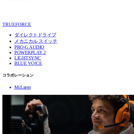
TRUEFORCE
ダイレクトドライブ
メカニカル スイッチ
PRO-G AUDIO
POWERPLAY 2
LIGHTSYNC
BLUE VO!CE
コラボレーション
McLaren