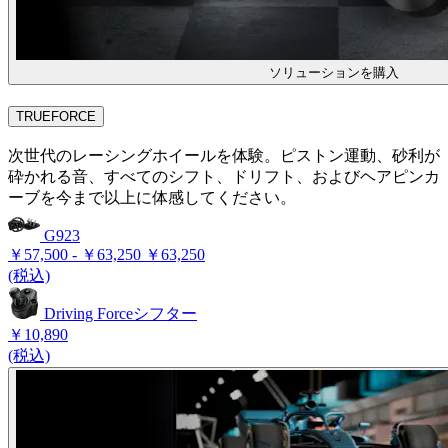
ソリューションを購入
TRUEFORCE
次世代のレーシングホイールを体験。ピストン運動、砂利が
砕かれる音、すべてのシフト、ドリフト、およびヘアピンカ
ーブを今まで以上に体感してください。
G923
￥57,500
-
￥63,250
￥63,250
(税込)
Driving Forceシフター
￥10,890
(税込)