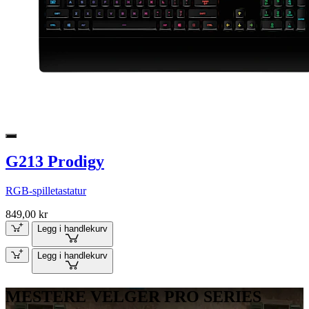
G213 Prodigy
RGB-spilletastatur
849,00 kr
Legg i handlekurv
Legg i handlekurv
MESTERE VELGER PRO SERIES