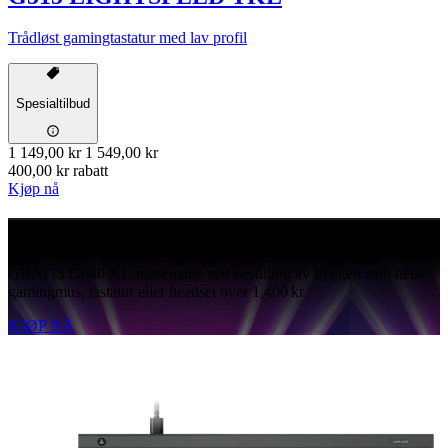
Trådløst gamingtastatur med lav profil
Spesialtilbud
1 149,00 kr
1 549,00 kr
400,00 kr rabatt
Kjøp nå
GRATIS G840
GRATIS G840 XL-musematte ved bestilling av hvilken som helst
gamingmus, tastatur eller headset over 1,400 kr
KJØP NÅ