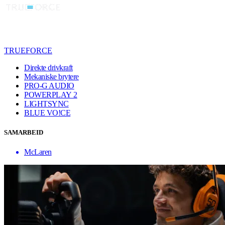
TRUEFORCE
Direkte drivkraft
Mekaniske brytere
PRO-G AUDIO
POWERPLAY 2
LIGHTSYNC
BLUE VO!CE
SAMARBEID
McLaren