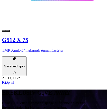
G512 X 75
TMR Analog / mekanisk gamingtastatur
Gave ved kjøp
2 199,00 kr
Kjøp nå
EKSKLUSIV GIVE-AWAY
Bruk 100 € eller mer for en sjanse til å vinne én av fire
premiumstoler fra Herman Miller Gaming.