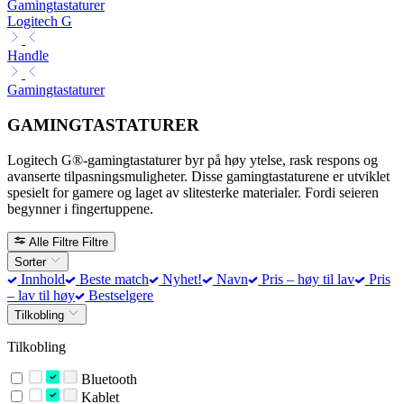
Gamingtastaturer
Logitech G
Handle
Gamingtastaturer
GAMINGTASTATURER
Logitech G®-gamingtastaturer byr på høy ytelse, rask respons og
avanserte tilpasningsmuligheter. Disse gamingtastaturene er utviklet
spesielt for gamere og laget av slitesterke materialer. Fordi seieren
begynner i fingertuppene.
Alle Filtre
Filtre
Sorter
Innhold
Beste match
Nyhet!
Navn
Pris – høy til lav
Pris
– lav til høy
Bestselgere
Tilkobling
Tilkobling
Bluetooth
Kablet