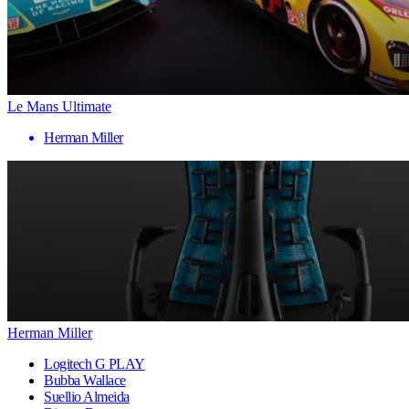
Le Mans Ultimate
Herman Miller
Herman Miller
Logitech G PLAY
Bubba Wallace
Suellio Almeida