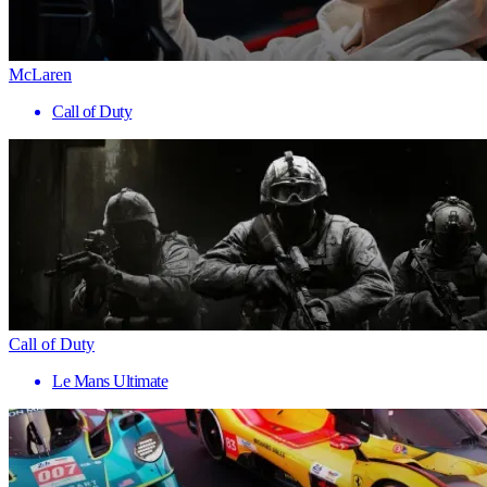
McLaren
Call of Duty
Call of Duty
Le Mans Ultimate