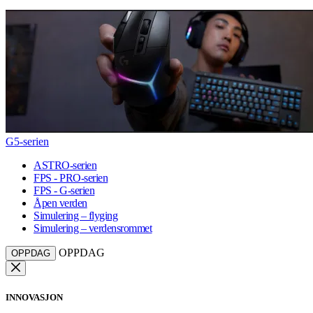
G5-serien
ASTRO-serien
FPS - PRO-serien
FPS - G-serien
Åpen verden
Simulering – flyging
Simulering – verdensrommet
OPPDAG
OPPDAG
INNOVASJON