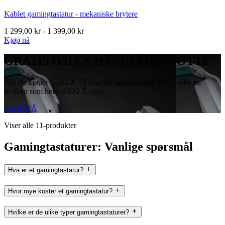
Kablet gamingtastatur - mekaniske brytere
1 299,00 kr
-
1 399,00 kr
Kjøp nå
GRATIS G512 X HÅNDLEDDSTØTTE
Når du kjøper G512 X 75 eller 98 sammen med G522 eller en
hvilken som helst G502 X-mus
KJØP NÅ
Viser alle 11-produkter
Gamingtastaturer: Vanlige spørsmål
Hva er et gamingtastatur?
Hvor mye koster et gamingtastatur?
Hvilke er de ulike typer gamingtastaturer?