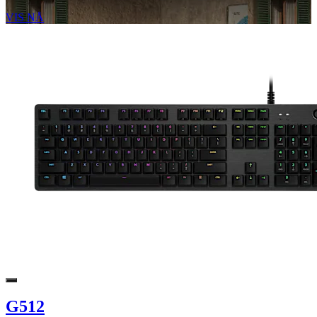
VIS NÅ
G512