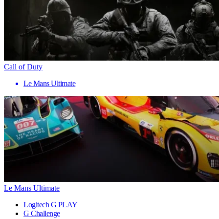
Call of Duty
Le Mans Ultimate
Le Mans Ultimate
Logitech G PLAY
G Challenge