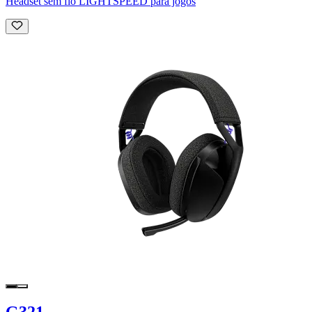
Headset sem fio LIGHTSPEED para jogos