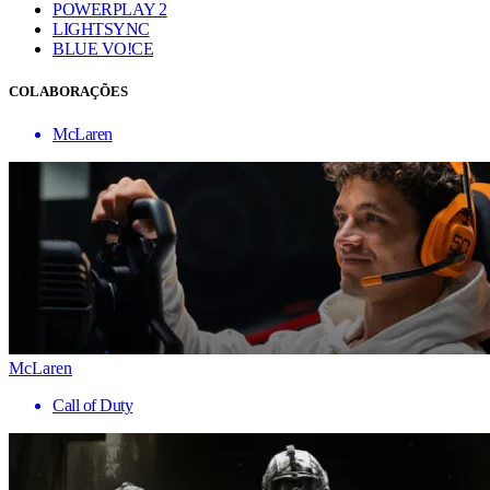
POWERPLAY 2
LIGHTSYNC
BLUE VO!CE
COLABORAÇÕES
McLaren
McLaren
Call of Duty