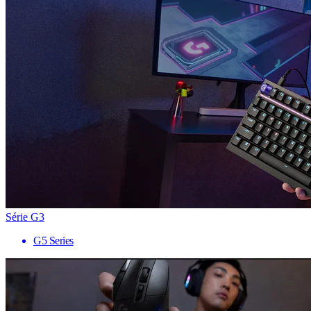
Série G3
G5 Series