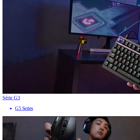
Série G3
G5 Series