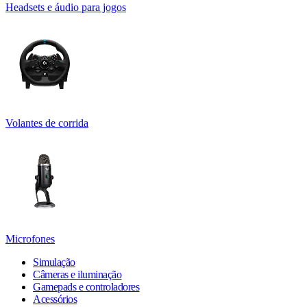
Headsets e áudio para jogos
Volantes de corrida
Microfones
Simulação
Câmeras e iluminação
Gamepads e controladores
Acessórios