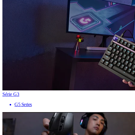
Série G3
G5 Series