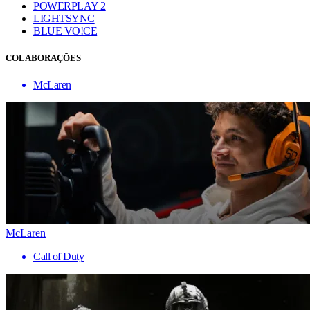
POWERPLAY 2
LIGHTSYNC
BLUE VO!CE
COLABORAÇÕES
McLaren
McLaren
Call of Duty