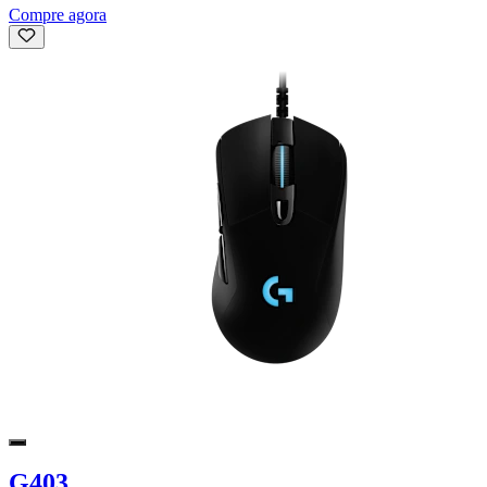
Compre agora
G403