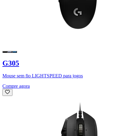
G305
Mouse sem fio LIGHTSPEED para jogos
Compre agora