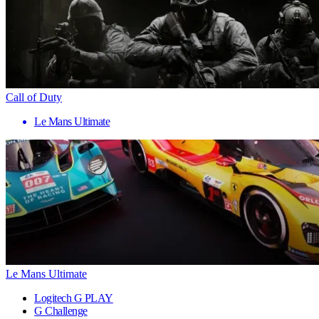
Call of Duty
Le Mans Ultimate
Le Mans Ultimate
Logitech G PLAY
G Challenge