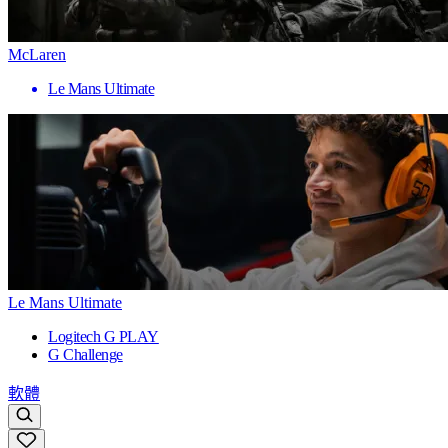
McLaren
Le Mans Ultimate
Le Mans Ultimate
Logitech G PLAY
G Challenge
軟體