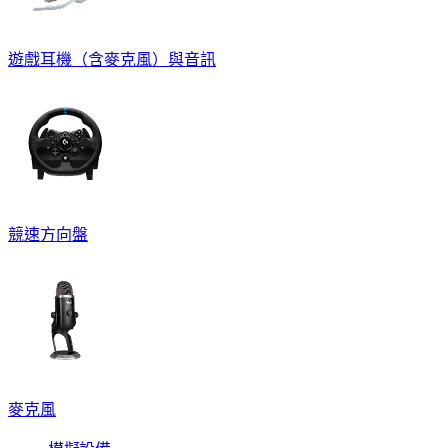
遊戲耳機（含麥克風）與音訊
競速方向盤
麥克風