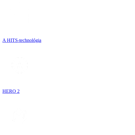
A HITS-technológia
HERO 2