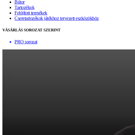
Bútor
Tartozékok
Felújított termékek
Cseretartozékok játékhoz tervezett eszközökhöz
VÁSÁRLÁS SOROZAT SZERINT
PRO sorozat