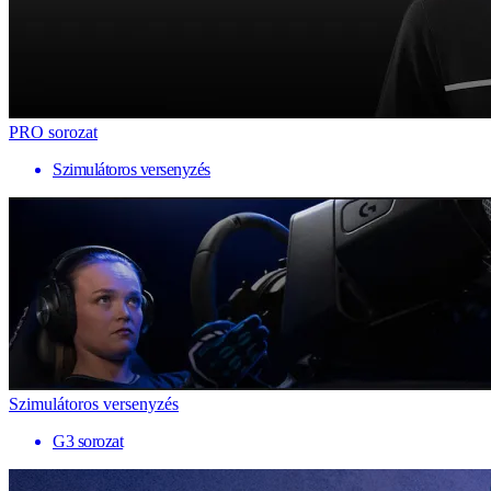
PRO sorozat
Szimulátoros versenyzés
Szimulátoros versenyzés
G3 sorozat