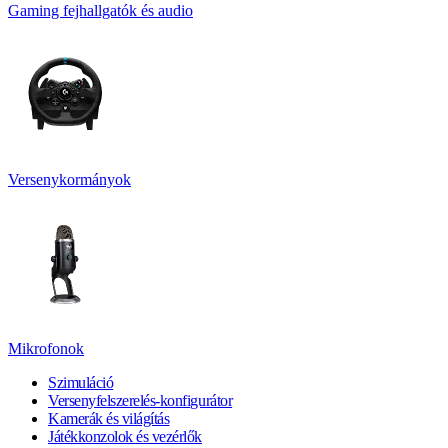
Gaming fejhallgatók és audio
Versenykormányok
Mikrofonok
Szimuláció
Versenyfelszerelés-konfigurátor
Kamerák és világítás
Játékkonzolok és vezérlők