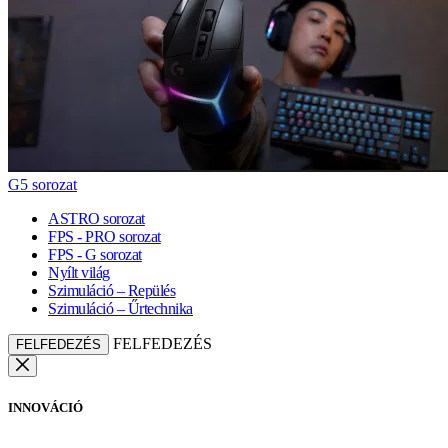
G5 sorozat
ASTRO sorozat
FPS - PRO sorozat
FPS - G sorozat
Nyílt világ
Szimuláció – Repülés
Szimuláció – Űrtechnika
FELFEDEZÉS
FELFEDEZÉS
INNOVÁCIÓ