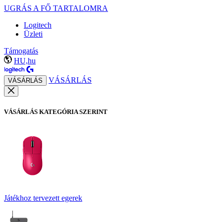
UGRÁS A FŐ TARTALOMRA
Logitech
Üzleti
Támogatás
HU,hu
VÁSÁRLÁS
VÁSÁRLÁS
VÁSÁRLÁS KATEGÓRIA SZERINT
Játékhoz tervezett egerek