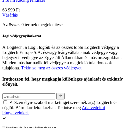
2.3Nm Racing rendszer
63 999 Ft
Vásárlás
Az összes 9 termék megjelenítése
Jogi védjegynyilatkozat
A Logitech, a Logi, logóik és az összes többi Logitech védjegy a
Logitech Europe S.A. és/vagy leányvállalatainak védjegye vagy
bejegyzett védjegye az Egyesült Államokban és más országokban.
Minden más harmadik fél védjegye a megfelelő tulajdonosok
tulajdona.
Tekintse meg az összes védjegyet
Iratkozzon fel, hogy megkapja különleges ajánlatát és exkluzív
előnyeit.
Személyre szabott marketinget szeretnék a(z) Logitech G
cégtől. Bármikor leiratkozhat. Tekintse meg
Adatvédelmi
irányelveinket.