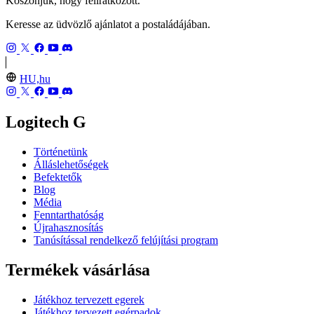
Köszönjük, hogy feliratkozott.
Keresse az üdvözlő ajánlatot a postaládájában.
HU,hu
Logitech G
Történetünk
Álláslehetőségek
Befektetők
Blog
Média
Fenntarthatóság
Újrahasznosítás
Tanúsítással rendelkező felújítási program
Termékek vásárlása
Játékhoz tervezett egerek
Játékhoz tervezett egérpadok