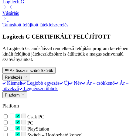
Logitech G
Vásárlás
Tanúsított felújított játékfelszerelés
Logitech G CERTIFIKÁLT FELÚJÍTOTT
A Logitech G-tanúsítással rendelkező felújítási program keretében
kínált felújított játékeszközökre is átültettük a magas színvonalú
szabványainkat.
Az összes szűrő
Szűrők
Rendezés
Kiemelt
Legjobb egyezés
Új
Név
Ár – csökkenő
Ár –
növekvő
Legnépszerűbbek
Platform
Platform
Csak PC
PC
PlayStation
Switch – Hordozható konzol