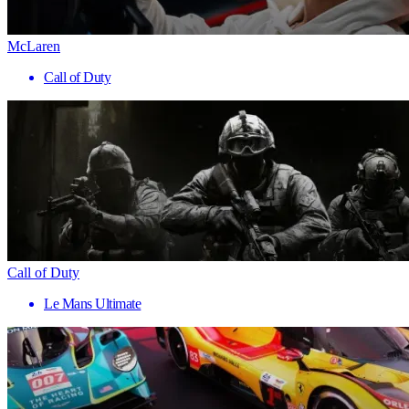
McLaren
Call of Duty
Call of Duty
Le Mans Ultimate