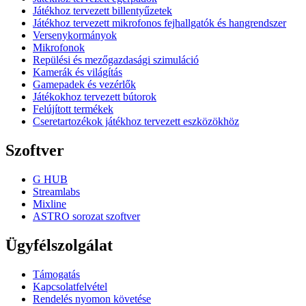
Játékhoz tervezett billentyűzetek
Játékhoz tervezett mikrofonos fejhallgatók és hangrendszer
Versenykormányok
Mikrofonok
Repülési és mezőgazdasági szimuláció
Kamerák és világítás
Gamepadek és vezérlők
Játékokhoz tervezett bútorok
Felújított termékek
Cseretartozékok játékhoz tervezett eszközökhöz
Szoftver
G HUB
Streamlabs
Mixline
ASTRO sorozat szoftver
Ügyfélszolgálat
Támogatás
Kapcsolatfelvétel
Rendelés nyomon követése