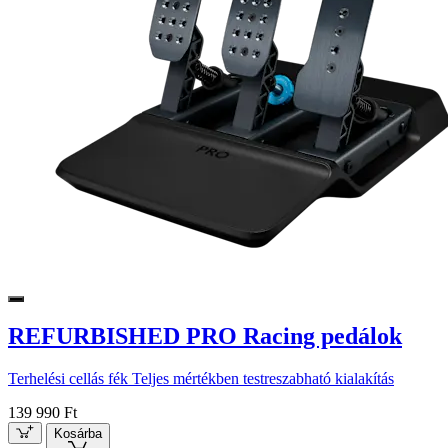
REFURBISHED PRO Racing pedálok
Terhelési cellás fék Teljes mértékben testreszabható kialakítás
139 990 Ft
Kosárba