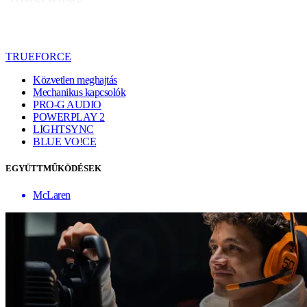
TRUEFORCE
Közvetlen meghajtás
Mechanikus kapcsolók
PRO-G AUDIO
POWERPLAY 2
LIGHTSYNC
BLUE VO!CE
EGYÜTTMŰKÖDÉSEK
McLaren