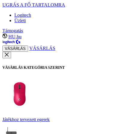
UGRÁS A FŐ TARTALOMRA
Logitech
Üzleti
Támogatás
HU,hu
VÁSÁRLÁS
VÁSÁRLÁS
VÁSÁRLÁS KATEGÓRIA SZERINT
Játékhoz tervezett egerek