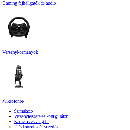
Gaming fejhallgatók és audio
Versenykormányok
Mikrofonok
Szimuláció
Versenyfelszerelés-konfigurátor
Kamerák és világítás
Játékkonzolok és vezérlők