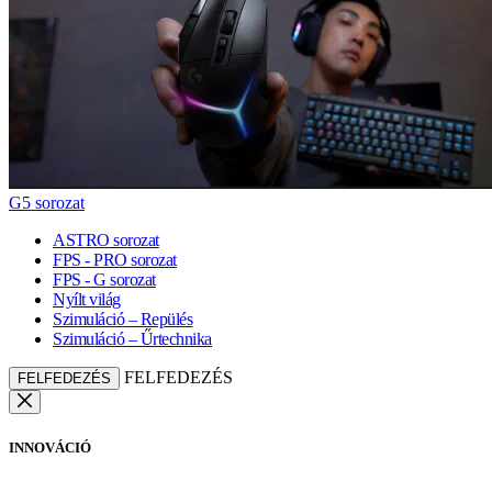
G5 sorozat
ASTRO sorozat
FPS - PRO sorozat
FPS - G sorozat
Nyílt világ
Szimuláció – Repülés
Szimuláció – Űrtechnika
FELFEDEZÉS
FELFEDEZÉS
INNOVÁCIÓ