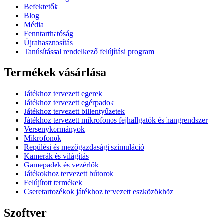
Befektetők
Blog
Média
Fenntarthatóság
Újrahasznosítás
Tanúsítással rendelkező felújítási program
Termékek vásárlása
Játékhoz tervezett egerek
Játékhoz tervezett egérpadok
Játékhoz tervezett billentyűzetek
Játékhoz tervezett mikrofonos fejhallgatók és hangrendszer
Versenykormányok
Mikrofonok
Repülési és mezőgazdasági szimuláció
Kamerák és világítás
Gamepadek és vezérlők
Játékokhoz tervezett bútorok
Felújított termékek
Cseretartozékok játékhoz tervezett eszközökhöz
Szoftver