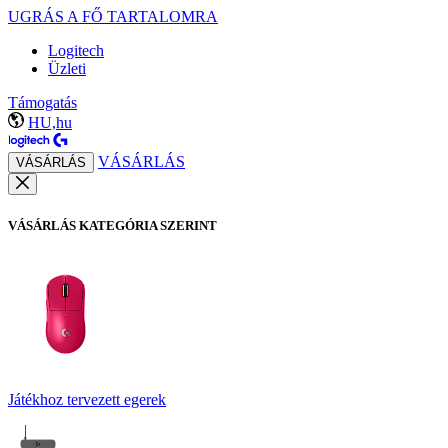
UGRÁS A FŐ TARTALOMRA
Logitech
Üzleti
Támogatás
HU,hu
VÁSÁRLÁS
VÁSÁRLÁS
VÁSÁRLÁS KATEGÓRIA SZERINT
Játékhoz tervezett egerek