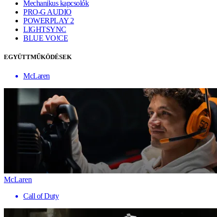
Mechanikus kapcsolók
PRO-G AUDIO
POWERPLAY 2
LIGHTSYNC
BLUE VO!CE
EGYÜTTMŰKÖDÉSEK
McLaren
McLaren
Call of Duty