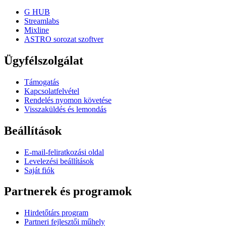
G HUB
Streamlabs
Mixline
ASTRO sorozat szoftver
Ügyfélszolgálat
Támogatás
Kapcsolatfelvétel
Rendelés nyomon követése
Visszaküldés és lemondás
Beállítások
E-mail-feliratkozási oldal
Levelezési beállítások
Saját fiók
Partnerek és programok
Hirdetőtárs program
Partneri fejlesztői műhely