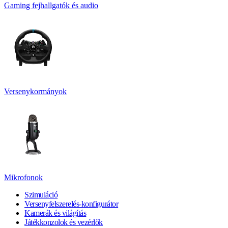
Gaming fejhallgatók és audio
Versenykormányok
Mikrofonok
Szimuláció
Versenyfelszerelés-konfigurátor
Kamerák és világítás
Játékkonzolok és vezérlők