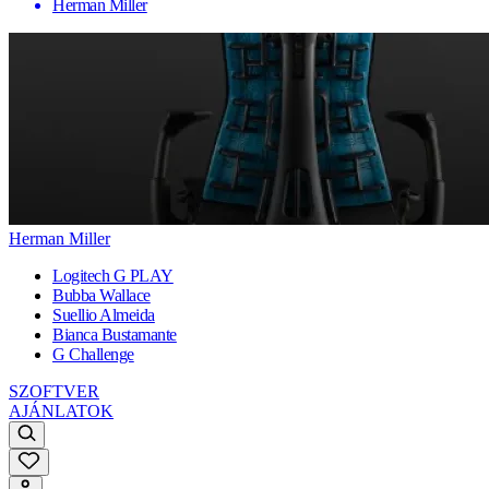
Herman Miller
Herman Miller
Logitech G PLAY
Bubba Wallace
Suellio Almeida
Bianca Bustamante
G Challenge
SZOFTVER
AJÁNLATOK