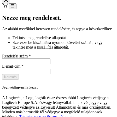
Nézze meg rendelését.
Az alábbi mezőkkel keressen rendelésére, és tegye a következőket:
Tekintse meg rendelése állapotát.
Szerezze be kiszállítása nyomon követési számát, vagy
tekintse meg a kiszállítás állapotát.
Rendelési szám
*
E-mail-cím
*
Keresés
Jogi védjegynyilatkozat
A Logitech, a Logi, logóik és az összes többi Logitech védjegy a
Logitech Europe S.A. és/vagy leányvállalatainak védjegye vagy
bejegyzett védjegye az Egyesült Államokban és más országokban.
Minden más harmadik fél védjegye a megfelelő tulajdonosok
tulajdona.
Tekintse meg az összes védjegyet