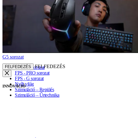
G5 sorozat
FELFEDEZÉS
FELFEDEZÉS
ASTRO sorozat
FPS - PRO sorozat
FPS - G sorozat
Nyílt világ
INNOVÁCIÓ
Szimuláció – Repülés
Szimuláció – Űrtechnika