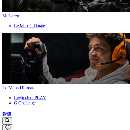
McLaren
Le Mans Ultimate
Le Mans Ultimate
Logitech G PLAY
G Challenge
軟體