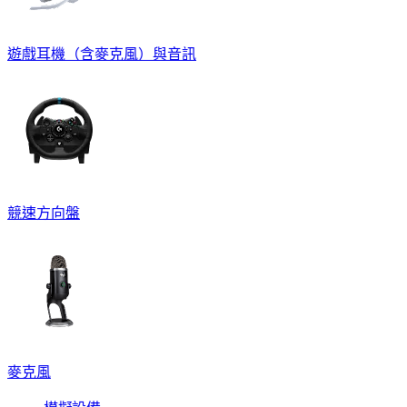
遊戲耳機（含麥克風）與音訊
競速方向盤
麥克風