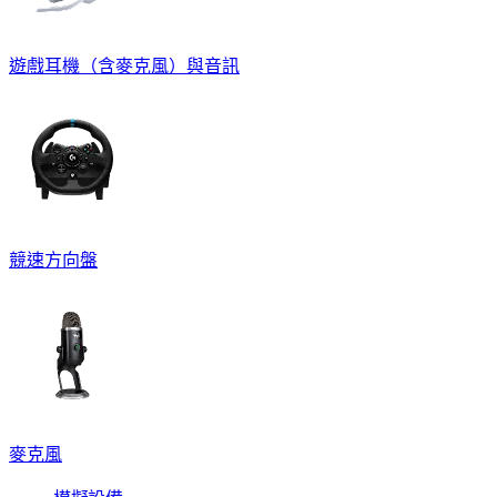
遊戲耳機（含麥克風）與音訊
競速方向盤
麥克風