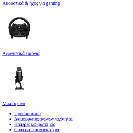
Ακουστικά & ήχος για gaming
Αγωνιστικά τιμόνια
Μικρόφωνα
Προσομοίωση
Διαμορφωτής αγώνων ταχύτητας
Κάμερες και φωτισμός
Gamepad και χειριστήρια