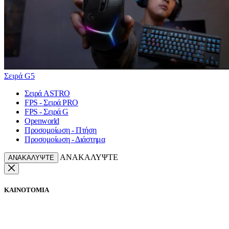
Σειρά G5
Σειρά ASTRO
FPS - Σειρά PRO
FPS - Σειρά G
Openworld
Προσομοίωση - Πτήση
Προσομοίωση - Διάστημα
ΑΝΑΚΑΛΥΨΤΕ
ΑΝΑΚΑΛΥΨΤΕ
ΚΑΙΝΟΤΟΜΙΑ