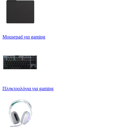
Mousepad για gaming
Πληκτρολόγια για gaming