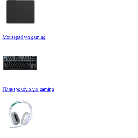
Mousepad για gaming
Πληκτρολόγια για gaming