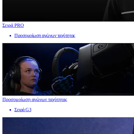
Σειρά PRO
Προσομοίωση αγώνων ταχύτητας
Προσομοίωση αγώνων ταχύτητας
Σειρά G3