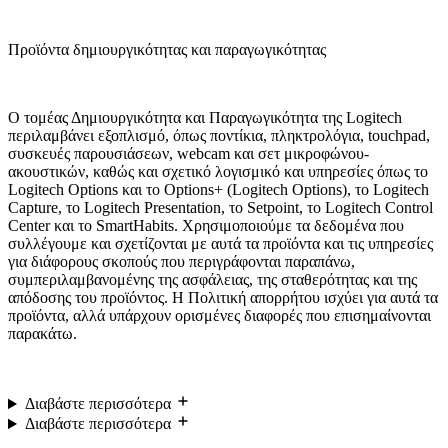
Προϊόντα δημιουργικότητας και παραγωγικότητας
Ο τομέας Δημιουργικότητα και Παραγωγικότητα της Logitech
περιλαμβάνει εξοπλισμό, όπως ποντίκια, πληκτρολόγια, touchpad,
συσκευές παρουσιάσεων, webcam και σετ μικροφώνου-
ακουστικών, καθώς και σχετικό λογισμικό και υπηρεσίες όπως το
Logitech Options και το Options+ (Logitech Options), το Logitech
Capture, το Logitech Presentation, το Setpoint, το Logitech Control
Center και το SmartHabits. Χρησιμοποιούμε τα δεδομένα που
συλλέγουμε και σχετίζονται με αυτά τα προϊόντα και τις υπηρεσίες
για διάφορους σκοπούς που περιγράφονται παραπάνω,
συμπεριλαμβανομένης της ασφάλειας, της σταθερότητας και της
απόδοσης του προϊόντος. Η Πολιτική απορρήτου ισχύει για αυτά τα
προϊόντα, αλλά υπάρχουν ορισμένες διαφορές που επισημαίνονται
παρακάτω.
Διαβάστε περισσότερα
Διαβάστε περισσότερα