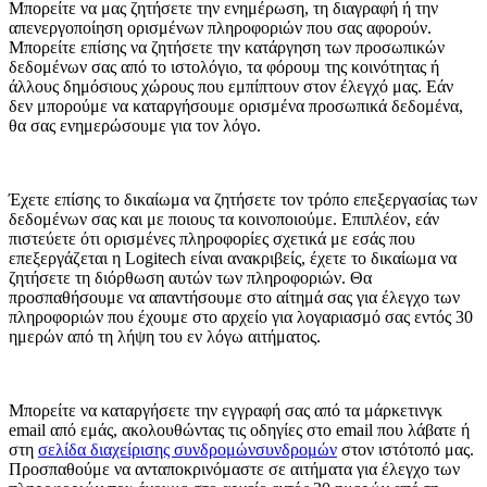
Μπορείτε να μας ζητήσετε την ενημέρωση, τη διαγραφή ή την
απενεργοποίηση ορισμένων πληροφοριών που σας αφορούν.
Μπορείτε επίσης να ζητήσετε την κατάργηση των προσωπικών
δεδομένων σας από το ιστολόγιο, τα φόρουμ της κοινότητας ή
άλλους δημόσιους χώρους που εμπίπτουν στον έλεγχό μας. Εάν
δεν μπορούμε να καταργήσουμε ορισμένα προσωπικά δεδομένα,
θα σας ενημερώσουμε για τον λόγο.
Έχετε επίσης το δικαίωμα να ζητήσετε τον τρόπο επεξεργασίας των
δεδομένων σας και με ποιους τα κοινοποιούμε. Επιπλέον, εάν
πιστεύετε ότι ορισμένες πληροφορίες σχετικά με εσάς που
επεξεργάζεται η Logitech είναι ανακριβείς, έχετε το δικαίωμα να
ζητήσετε τη διόρθωση αυτών των πληροφοριών. Θα
προσπαθήσουμε να απαντήσουμε στο αίτημά σας για έλεγχο των
πληροφοριών που έχουμε στο αρχείο για λογαριασμό σας εντός 30
ημερών από τη λήψη του εν λόγω αιτήματος.
Μπορείτε να καταργήσετε την εγγραφή σας από τα μάρκετινγκ
email από εμάς, ακολουθώντας τις οδηγίες στο email που λάβατε ή
στη
σελίδα διαχείρισης συνδρομώνσυνδρομών
στον ιστότοπό μας.
Προσπαθούμε να ανταποκρινόμαστε σε αιτήματα για έλεγχο των