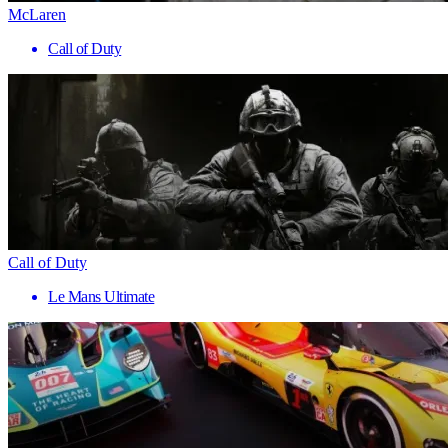
McLaren
Call of Duty
Call of Duty
Le Mans Ultimate