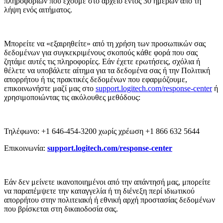
πληροφοριών που έχουμε στο αρχείο εντός 30 ημερών από τη
λήψη ενός αιτήματος.
Μπορείτε να «εξαιρηθείτε» από τη χρήση των προσωπικών σας
δεδομένων για συγκεκριμένους σκοπούς κάθε φορά που σας
ζητάμε αυτές τις πληροφορίες. Εάν έχετε ερωτήσεις, σχόλια ή
θέλετε να υποβάλετε αίτημα για τα δεδομένα σας ή την Πολιτική
απορρήτου ή τις πρακτικές δεδομένων που εφαρμόζουμε,
επικοινωνήστε μαζί μας στο
support.logitech.com/response-center
ή
χρησιμοποιώντας τις ακόλουθες μεθόδους:
Τηλέφωνο: +1 646-454-3200 χωρίς χρέωση +1 866 632 5644
Επικοινωνία:
support.logitech.com/response-center
Εάν δεν μείνετε ικανοποιημένοι από την απάντησή μας, μπορείτε
να παραπέμψετε την καταγγελία ή τη διένεξη περί ιδιωτικού
απορρήτου στην πολιτειακή ή εθνική αρχή προστασίας δεδομένων
που βρίσκεται στη δικαιοδοσία σας.