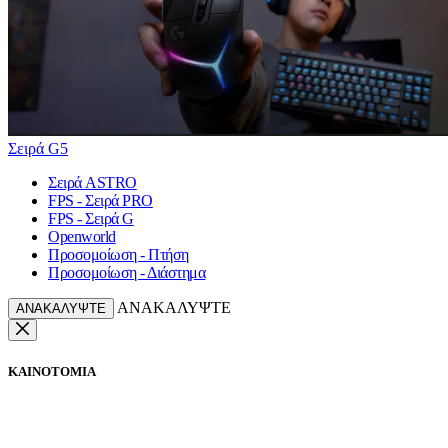
Σειρά G5
Σειρά ASTRO
FPS - Σειρά PRO
FPS - Σειρά G
Openworld
Προσομοίωση - Πτήση
Προσομοίωση - Διάστημα
ΑΝΑΚΑΛΥΨΤΕ
ΑΝΑΚΑΛΥΨΤΕ
ΚΑΙΝΟΤΟΜΙΑ