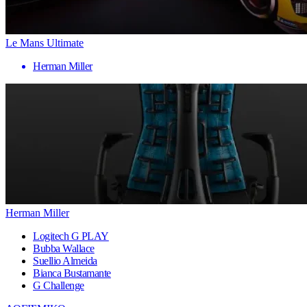
Le Mans Ultimate
Herman Miller
Herman Miller
Logitech G PLAY
Bubba Wallace
Suellio Almeida
Bianca Bustamante
G Challenge