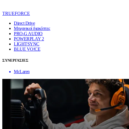
TRUEFORCE
Direct Drive
Μηχανικοί διακόπτες
PRO-G AUDIO
POWERPLAY 2
LIGHTSYNC
BLUE VO!CE
ΣΥΝΕΡΓΑΣΙΕΣ
McLaren