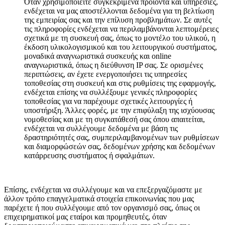
Όταν χρησιμοποιείτε συγκεκριμένα προϊόντα και υπηρεσίες,
ενδέχεται να μας αποστέλλονται δεδομένα για τη βελτίωση
της εμπειρίας σας και την επίλυση προβλημάτων. Σε αυτές
τις πληροφορίες ενδέχεται να περιλαμβάνονται λεπτομέρειες
σχετικά με τη συσκευή σας, όπως το μοντέλο του υλικού, η
έκδοση υλικολογισμικού και του λειτουργικού συστήματος,
μοναδικά αναγνωριστικά συσκευής και online
αναγνωριστικά, όπως η διεύθυνση IP σας. Σε ορισμένες
περιπτώσεις, αν έχετε ενεργοποιήσει τις υπηρεσίες
τοποθεσίας στη συσκευή και στις ρυθμίσεις της εφαρμογής,
ενδέχεται επίσης να συλλέξουμε γενικές πληροφορίες
τοποθεσίας για να παρέχουμε σχετικές λειτουργίες ή
υποστήριξη. Άλλες φορές, με την επιφύλαξη της ισχύουσας
νομοθεσίας και με τη συγκατάθεσή σας όπου απαιτείται,
ενδέχεται να συλλέγουμε δεδομένα με βάση τις
δραστηριότητές σας, συμπεριλαμβανομένων των ρυθμίσεων
και διαμορφώσεών σας, δεδομένων χρήσης και δεδομένων
κατάρρευσης συστήματος ή σφαλμάτων.
Επίσης, ενδέχεται να συλλέγουμε και να επεξεργαζόμαστε με
άλλον τρόπο επαγγελματικά στοιχεία επικοινωνίας που μας
παρέχετε ή που συλλέγουμε από τον οργανισμό σας, όπως οι
επιχειρηματικοί μας εταίροι και προμηθευτές, όταν