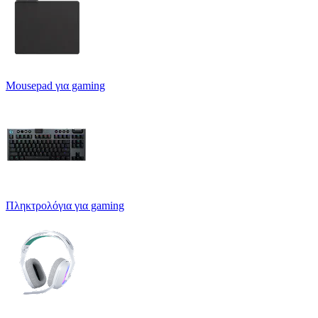
Mousepad για gaming
Πληκτρολόγια για gaming