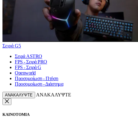
Σειρά G5
Σειρά ASTRO
FPS - Σειρά PRO
FPS - Σειρά G
Openworld
Προσομοίωση - Πτήση
Προσομοίωση - Διάστημα
ΑΝΑΚΑΛΥΨΤΕ
ΑΝΑΚΑΛΥΨΤΕ
ΚΑΙΝΟΤΟΜΙΑ