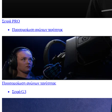
Σειρά PRO
Προσομοίωση αγώνων ταχύτητας
Προσομοίωση αγώνων ταχύτητας
Σειρά G3