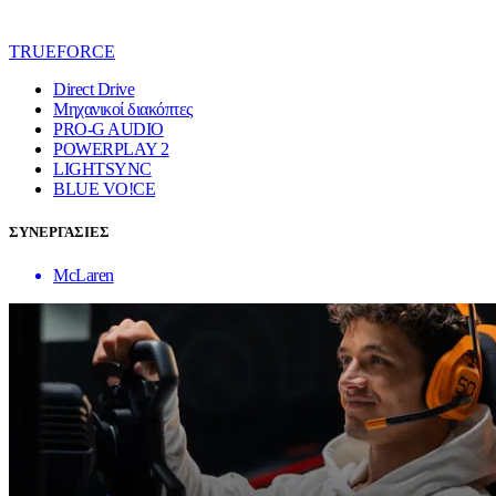
TRUEFORCE
Direct Drive
Μηχανικοί διακόπτες
PRO-G AUDIO
POWERPLAY 2
LIGHTSYNC
BLUE VO!CE
ΣΥΝΕΡΓΑΣΙΕΣ
McLaren