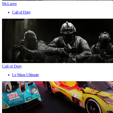
McLaren
Call of Duty
Call of Duty
Le Mans Ultimate