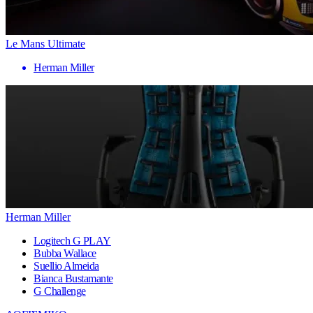
Le Mans Ultimate
Herman Miller
Herman Miller
Logitech G PLAY
Bubba Wallace
Suellio Almeida
Bianca Bustamante
G Challenge