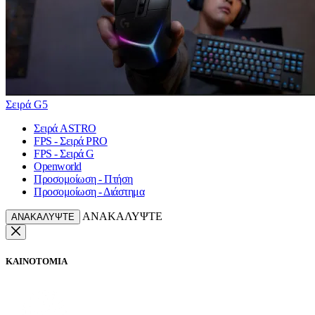
Σειρά G5
Σειρά ASTRO
FPS - Σειρά PRO
FPS - Σειρά G
Openworld
Προσομοίωση - Πτήση
Προσομοίωση - Διάστημα
ΑΝΑΚΑΛΥΨΤΕ
ΑΝΑΚΑΛΥΨΤΕ
ΚΑΙΝΟΤΟΜΙΑ