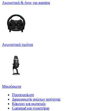
Ακουστικά & ήχος για gaming
Αγωνιστικά τιμόνια
Μικρόφωνα
Προσομοίωση
Διαμορφωτής αγώνων ταχύτητας
Κάμερες και φωτισμός
Gamepad και χειριστήρια