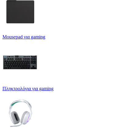
Mousepad για gaming
Πληκτρολόγια για gaming