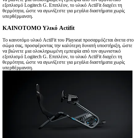
εξοπλισμό Logitech G. Επιπλέον, το υλικό ActiFit διαχέει τη
θερμότητα, ώστε να αγωνίζεστε για μεγάλα διαστήματα χωρίς
υπερθέρμανση.
ΚΑΙΝΟΤΟΜΟ Υλικό Actifit
Το καινοτόμο υλικό ActiFit του Playseat προσαρμόζεται άνετα στο
σώμα σας, προσφέροντας την καλύτερη δυνατή υποστήριξη, ώστε
να βιώνετε μια ολοκληρωμένη εμπειρία από τον αγωνιστικό
εξοπλισμό Logitech G. Επιπλέον, το υλικό ActiFit διαχέει τη
θερμότητα, ώστε να αγωνίζεστε για μεγάλα διαστήματα χωρίς
υπερθέρμανση.