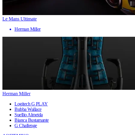
Le Mans Ultimate
Herman Miller
Herman Miller
Logitech G PLAY
Bubba Wallace
Suellio Almeida
Bianca Bustamante
G Challenge