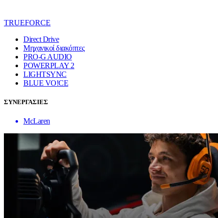
TRUEFORCE
Direct Drive
Μηχανικοί διακόπτες
PRO-G AUDIO
POWERPLAY 2
LIGHTSYNC
BLUE VO!CE
ΣΥΝΕΡΓΑΣΙΕΣ
McLaren