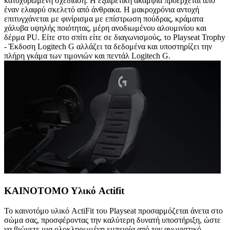
κατοχυρωμένη σχεδίαση. Η εξαιρετική ακαμψία προέρχεται από
έναν ελαφρύ σκελετό από άνθρακα. Η μακροχρόνια αντοχή
επιτυγχάνεται με φινίρισμα με επίστρωση πούδρας, κράματα
χάλυβα υψηλής ποιότητας, μέρη ανοδιωμένου αλουμινίου και
δέρμα PU. Είτε στο σπίτι είτε σε διαγωνισμούς, το Playseat Trophy
- Έκδοση Logitech G αλλάζει τα δεδομένα και υποστηρίζει την
πλήρη γκάμα των τιμονιών και πεντάλ Logitech G.
ΚΑΙΝΟΤΟΜΟ Υλικό Actifit
Το καινοτόμο υλικό ActiFit του Playseat προσαρμόζεται άνετα στο
σώμα σας, προσφέροντας την καλύτερη δυνατή υποστήριξη, ώστε
να βιώνετε μια ολοκληρωμένη εμπειρία από τον αγωνιστικό