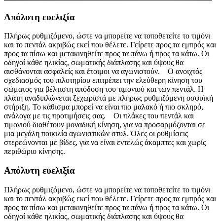
Απόλυτη ευελιξία
Πλήρως ρυθμιζόμενο, ώστε να μπορείτε να τοποθετείτε το τιμόνι
και το πεντάλ ακριβώς εκεί που θέλετε. Γείρετε προς τα εμπρός και
προς τα πίσω και μετακινηθείτε προς τα πάνω ή προς τα κάτω. Οι
οδηγοί κάθε ηλικίας, σωματικής διάπλασης και ύψους θα
αισθάνονται ασφαλείς και έτοιμοι να αγωνιστούν. Ο ανοιχτός
σχεδιασμός του πιλοτηρίου επιτρέπει την ελεύθερη κίνηση του
σώματος για βέλτιστη απόδοση του τιμονιού και των πεντάλ. Η
πλάτη αναδιπλώνεται ξεχωριστά με πλήρως ρυθμιζόμενη οσφυϊκή
στήριξη. Το κάθισμα μπορεί να είναι πιο μαλακό ή πιο σκληρό,
ανάλογα με τις προτιμήσεις σας. Οι πλάκες του πεντάλ και
τιμονιού διαθέτουν μοναδική κίνηση, για να προσαρμόζονται σε
μια μεγάλη ποικιλία αγωνιστικών στυλ. Όλες οι ρυθμίσεις
στερεώνονται με βίδες, για να είναι εντελώς άκαμπτες και χωρίς
περιθώριο κίνησης.
Απόλυτη ευελιξία
Πλήρως ρυθμιζόμενο, ώστε να μπορείτε να τοποθετείτε το τιμόνι
και το πεντάλ ακριβώς εκεί που θέλετε. Γείρετε προς τα εμπρός και
προς τα πίσω και μετακινηθείτε προς τα πάνω ή προς τα κάτω. Οι
οδηγοί κάθε ηλικίας, σωματικής διάπλασης και ύψους θα