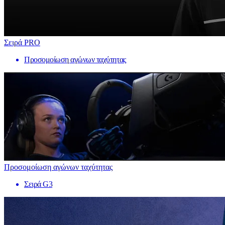
Σειρά PRO
Προσομοίωση αγώνων ταχύτητας
Προσομοίωση αγώνων ταχύτητας
Σειρά G3