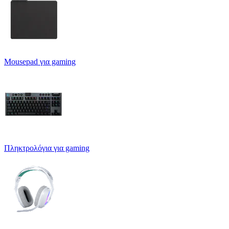
Mousepad για gaming
Πληκτρολόγια για gaming