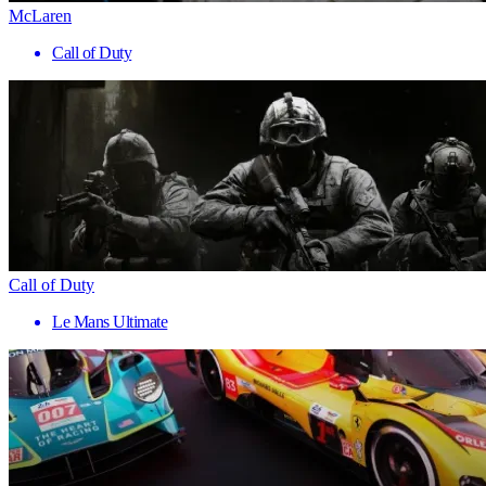
McLaren
Call of Duty
Call of Duty
Le Mans Ultimate