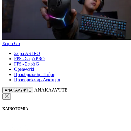
Σειρά G5
Σειρά ASTRO
FPS - Σειρά PRO
FPS - Σειρά G
Openworld
Προσομοίωση - Πτήση
Προσομοίωση - Διάστημα
ΑΝΑΚΑΛΥΨΤΕ
ΑΝΑΚΑΛΥΨΤΕ
ΚΑΙΝΟΤΟΜΙΑ